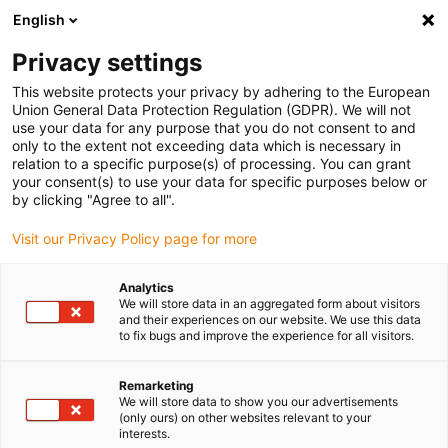
English
Vă rugăm să alegeți locația de
livrare
Privacy settings
Selectarea paginii țării/regiunii poate influența diferiți
This website protects your privacy by adhering to the European
Union General Data Protection Regulation (GDPR). We will not
factori, cum ar fi prețul, opțiunile de expediere și
use your data for any purpose that you do not consent to and
disponibilitatea produselor.
only to the extent not exceeding data which is necessary in
relation to a specific purpose(s) of processing. You can grant
Accesați
Vizualizați toate locațiile
your consent(s) to use your data for specific purposes below or
www.igus.com
by clicking "Agree to all".
Visit our Privacy Policy page for more
search
(
0
)
Analytics
search
We will store data in an aggregated form about visitors
Pagina initiala
...
and their experiences on our website. We use this data
Componente strunjite și frezate individual
to fix bugs and improve the experience for all visitors.
Remarketing
We will store data to show you our advertisements
(only ours) on other websites relevant to your
interests.