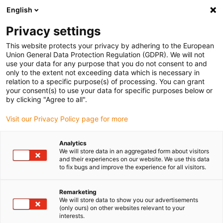
English
Vă rugăm să alegeți locația de livrare
Privacy settings
Selectarea paginii de țară/regiune poate influența diverși factori
This website protects your privacy by adhering to the European
Union General Data Protection Regulation (GDPR). We will not
Vizualizați toate locațiile
use your data for any purpose that you do not consent to and
only to the extent not exceeding data which is necessary in
relation to a specific purpose(s) of processing. You can grant
Accesați www.igus.com
your consent(s) to use your data for specific purposes below or
by clicking "Agree to all".
Visit our Privacy Policy page for more
(0)
Analytics
We will store data in an aggregated form about visitors
Pagina de pornire
Industrii
Sisteme de fațadă
and their experiences on our website. We use this data
to fix bugs and improve the experience for all visitors.
Componente pentru
Remarketing
We will store data to show you our advertisements
(only ours) on other websites relevant to your
tehnologia fațadelor
interests.