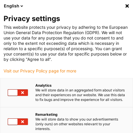
English
(0)
Privacy settings
igus-icon-arrow-right
igus-icon-arrow-right
igus-icon-arrow-right
igus-ico
Pagina de start
Cabluri pentru portcabluri
Cabluri sertizate
This website protects your privacy by adhering to the European
igus-icon-arrow-ri
Cablu de acționare in conformitate cu standardele producătorului
suitable for
Union General Data Protection Regulation (GDPR). We will not
Festo
use your data for any purpose that you do not consent to and
only to the extent not exceeding data which is necessary in
relation to a specific purpose(s) of processing. You can grant
your consent(s) to use your data for specific purposes below or
Cabluri sertizate potrivite
by clicking "Agree to all".
Visit our Privacy Policy page for more
pentru Festo
Analytics
We will store data in an aggregated form about visitors
and their experiences on our website. We use this data
to fix bugs and improve the experience for all visitors.
Aceste cabluri readycable® sunt sertizate și echipate potrivit
pentru Festo. Cablurile de acționare au fost dezvoltate special
Remarketing
pentru utilizare în lanțurile portcablu pentru a asigura fiabilitatea
We will store data to show you our advertisements
(only ours) on other websites relevant to your
în aplicațiile în mișcare. Durata de viață lunga este augmentată
interests.
suplimentar printr-o garanție. Această calitate înaltă este