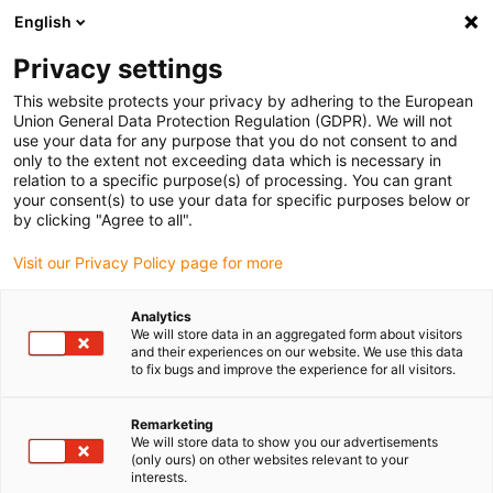
English
Vă rugăm să alegeți locația de livrare
Privacy settings
Selectarea paginii de țară/regiune poate influența diverși factori
This website protects your privacy by adhering to the European
Union General Data Protection Regulation (GDPR). We will not
Vizualizați toate locațiile
use your data for any purpose that you do not consent to and
only to the extent not exceeding data which is necessary in
relation to a specific purpose(s) of processing. You can grant
Accesați www.igus.com
your consent(s) to use your data for specific purposes below or
by clicking "Agree to all".
Visit our Privacy Policy page for more
(0)
Analytics
We will store data in an aggregated form about visitors
Pagina de pornire
Industrii
and their experiences on our website. We use this data
to fix bugs and improve the experience for all visitors.
Conexiuni pentru alimentare la țărm
Remarketing
We will store data to show you our advertisements
Sisteme de alimentare cu
(only ours) on other websites relevant to your
interests.