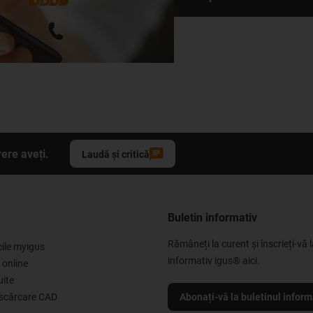
ere aveți.
Laudă și critică
Buletin informativ
Rămâneți la curent și înscrieți-vă l
cile myigus
informativ igus® aici.
 online
uite
escărcare CAD
Abonați-vă la buletinul inform