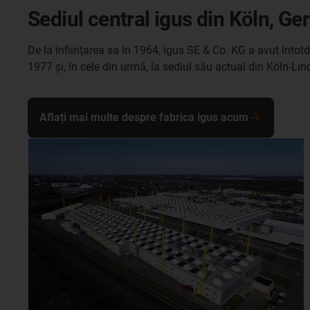
Sediul central igus din Köln, G
De la înființarea sa în 1964, igus SE & Co. KG a avut înt
1977 și, în cele din urmă, la sediul său actual din Köln-Lin
Aflați mai multe despre fabrica igus acum