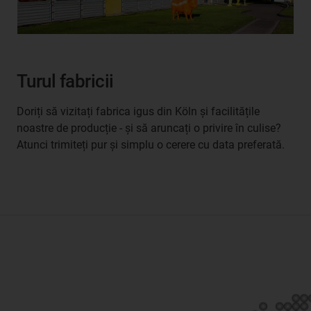
Turul fabricii
Doriți să vizitați fabrica igus din Köln și facilitățile
noastre de producție - și să aruncați o privire în culise?
Atunci trimiteți pur și simplu o cerere cu data preferată.