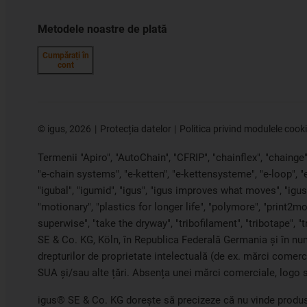
Metodele noastre de plată
Cumpărați în
cont
©
igus, 2026
Protecția datelor
Politica privind modulele cook
Termenii "Apiro", "AutoChain", "CFRIP", "chainflex", "chainge", 
"e-chain systems", "e-ketten", "e-kettensysteme", "e-loop", 
"igubal", "igumid", "igus", "igus improves what moves", "igus:
"motionary", "plastics for longer life", "polymore", "print2mo
superwise", "take the dryway", "tribofilament", "tribotape", "
SE & Co. KG, Köln, în Republica Federală Germania și în nume
drepturilor de proprietate intelectuală (de ex. mărci comer
SUA și/sau alte țări. Absența unei mărci comerciale, logo s
igus® SE & Co. KG dorește să precizeze că nu vinde produs