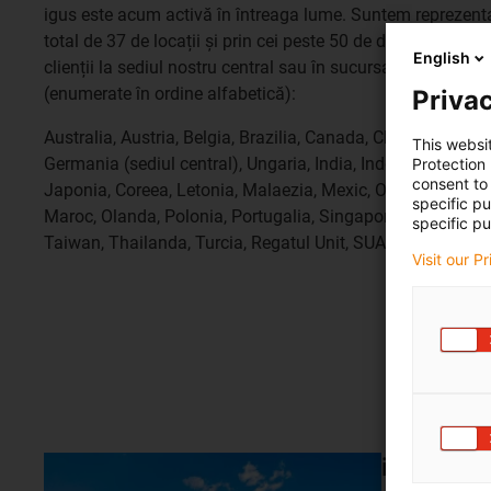
igus este acum activă în întreaga lume. Suntem reprezentați
total de 37 de locații și prin cei peste 50 de distribuitori ai
English
clienții la sediul nostru central sau în sucursalele noastre 
(enumerate în ordine alfabetică):
Privac
Australia, Austria, Belgia, Brazilia, Canada, China, Danema
This websi
Germania (sediul central), Ungaria, India, Indonezia, Irlanda
Protection
consent to 
Japonia, Coreea, Letonia, Malaezia, Mexic, Orientul Mijloci
specific p
Maroc, Olanda, Polonia, Portugalia, Singapore, Africa de S
specific pu
Taiwan, Thailanda, Turcia, Regatul Unit, SUA și Vietnam.
Visit our P
igus China