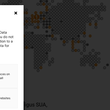
 Data
ou do not
ion to a
ta for
ences on
all
websites
igus SUA,