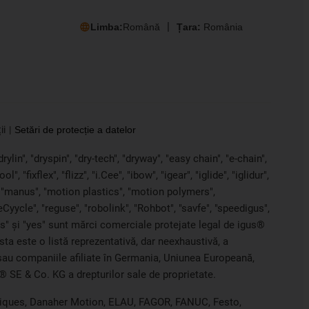
Limba:
Română
Țara:
România
ii
Setări de protecție a datelor
ylin", "dryspin", "dry-tech", "dryway", "easy chain", "e-chain",
 "fixflex", "flizz", "i.Cee", "ibow", "igear", "iglide", "iglidur",
, "manus", "motion plastics", "motion polymers",
Cyycle", "reguse", "robolink", "Rohbot", "savfe", "speedigus",
iros" și "yes" sunt mărci comerciale protejate legal de igus®
sta este o listă reprezentativă, dar neexhaustivă, a
G sau companiile afiliate în Germania, Uniunea Europeană,
® SE & Co. KG a drepturilor sale de proprietate.
chniques, Danaher Motion, ELAU, FAGOR, FANUC, Festo,