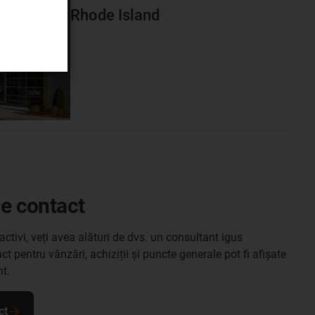
Rhode Island
de contact
activi, veți avea alături de dvs. un consultant igus
t pentru vânzări, achiziții și puncte generale pot fi afișate
nt.
ct