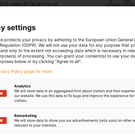
 în peste 80 de țări într-un
 noștri. Ne sprijinim personal
din următoarele țări
y settings
rca, Estonia, Franța,
te protects your privacy by adhering to the European Union General
, Italia, Coasta de Fildeș,
 Regulation (GDPR). We will not use your data for any purpose that y
and only to the extent not exceeding data which is necessary in relat
u (Emiratele Arabe Unite),
urpose(s) of processing. You can grant your consent(s) to use your da
ud, Spania, Suedia, Elveția,
rposes below or by clicking "Agree to all".
rivacy Policy page for more
Analytics
We will store data in an aggregated form about visitors and their experi
our website. We use this data to fix bugs and improve the experience for 
visitors.
Remarketing
We will store data to show you our advertisements (only ours) on other 
relevant to your interests.
,