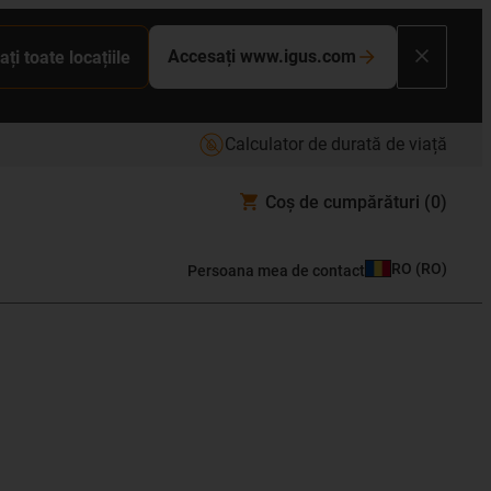
Accesați www.igus.com
ați toate locațiile
Calculator de durată de viață
Coș de cumpărături
(0)
RO
(
RO
)
Persoana mea de contact