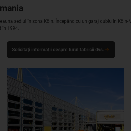
ermania
otdeauna sediul în zona Köln. Începând cu un garaj dublu în Köl
d în 1994.
Solicitați informații despre turul fabricii dvs.