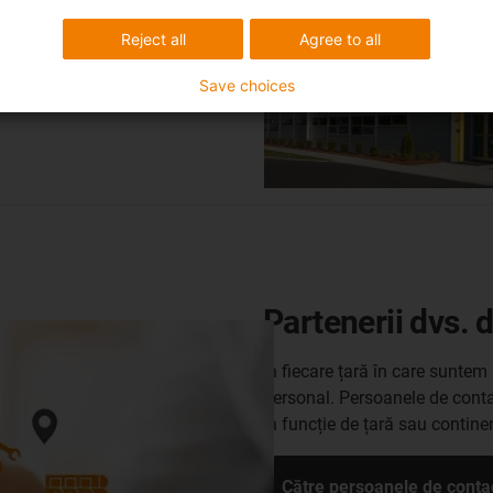
Reject all
Agree to all
Save choices
Partenerii dvs. 
În fiecare țară în care suntem 
personal. Persoanele de contac
în funcție de țară sau contine
Către persoanele de conta