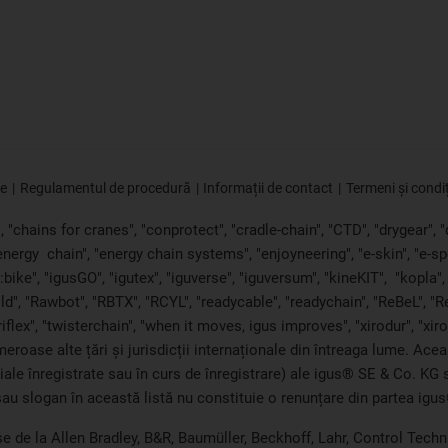
ie
Regulamentul de procedură
Informații de contact
Termeni și condiț
"chains for cranes", "conprotect", "cradle-chain", "CTD", "drygear", "dr
"energy
chain", "energy chain systems", "enjoyneering", "e-skin", "e-spool",
bike", "igusGO", "igutex", "iguverse", "iguversum", "kineKIT",
"kopla"
ld", "Rawbot", "RBTX", "RCYL", "readycable", "readychain", "ReBeL", "Re
triflex", "twisterchain", "when it moves, igus improves", "xirodur", "x
roase alte țări și jurisdicții internaționale din întreaga lume. Acea
ciale înregistrate sau în curs de înregistrare) ale igus® SE & Co. K
au slogan în această listă nu constituie o renunțare din partea igus
e de la Allen Bradley, B&R, Baumüller, Beckhoff, Lahr, Control Te