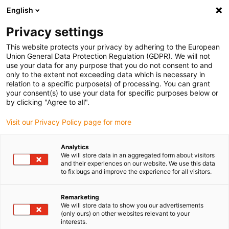
English
Vă rugăm să alegeți locația de livrare
Privacy settings
Selectarea paginii de țară/regiune poate influența diverși factori
This website protects your privacy by adhering to the European
Union General Data Protection Regulation (GDPR). We will not
Vizualizați toate locațiile
use your data for any purpose that you do not consent to and
only to the extent not exceeding data which is necessary in
relation to a specific purpose(s) of processing. You can grant
Accesați www.igus.com
your consent(s) to use your data for specific purposes below or
by clicking "Agree to all".
Visit our Privacy Policy page for more
(0)
Analytics
We will store data in an aggregated form about visitors
Pagina de pornire
Industrii
Realizarea modelului
and their experiences on our website. We use this data
to fix bugs and improve the experience for all visitors.
Produse pentru realizarea
Remarketing
We will store data to show you our advertisements
(only ours) on other websites relevant to your
machetelor
interests.