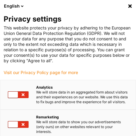
English
Vă rugăm să alegeți locația de livrare
Privacy settings
Selectarea paginii de țară/regiune poate influența diverși factori
This website protects your privacy by adhering to the European
Union General Data Protection Regulation (GDPR). We will not
Vizualizați toate locațiile
use your data for any purpose that you do not consent to and
only to the extent not exceeding data which is necessary in
relation to a specific purpose(s) of processing. You can grant
Accesați www.igus.com
your consent(s) to use your data for specific purposes below or
by clicking "Agree to all".
Visit our Privacy Policy page for more
(0)
Analytics
We will store data in an aggregated form about visitors
Pagina de pornire
Portcabluri
wiki
and their experiences on our website. We use this data
to fix bugs and improve the experience for all visitors.
Lanțuri energetice wiki
Remarketing
We will store data to show you our advertisements
(only ours) on other websites relevant to your
interests.