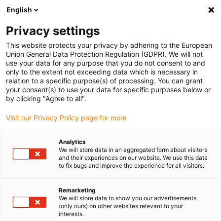
English
(0)
Privacy settings
igus-icon-arrow-right
igus-icon-arrow-right
igus-icon-arrow-right
igus-ico
Pagina de start
Cabluri pentru portcabluri
Cabluri sertizate
This website protects your privacy by adhering to the European
igus-icon-arrow-ri
Cablu de acționare in conformitate cu standardele producătorului
suitable for
Union General Data Protection Regulation (GDPR). We will not
Allen Bradley
use your data for any purpose that you do not consent to and
only to the extent not exceeding data which is necessary in
relation to a specific purpose(s) of processing. You can grant
your consent(s) to use your data for specific purposes below or
Cabluri sertizate potrivite
by clicking "Agree to all".
Visit our Privacy Policy page for more
pentru Allen Bradley
Analytics
We will store data in an aggregated form about visitors
and their experiences on our website. We use this data
to fix bugs and improve the experience for all visitors.
Cablurile sertizate readycable® potrivite pentru Allen Bradley sunt
cabluri de acționare deosebit de flexibile care au fost proiectate
Remarketing
special pentru utilizarea într-un portcablu pentru aplicații
We will store data to show you our advertisements
(only ours) on other websites relevant to your
dinamice. Datorită duratei de viață extraordinar de lungi și
interests.
previzibile, acestea sunt fiabile și protejate de o garanție. Toate