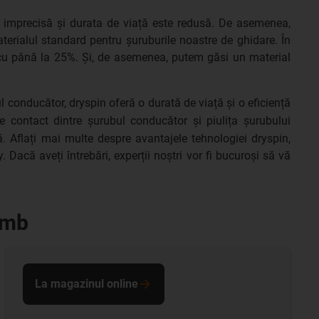
 imprecisă și durata de viață este redusă. De asemenea,
aterialul standard pentru șuruburile noastre de ghidare. În
ă cu până la 25%. Și, de asemenea, putem găsi un material
ul conducător, dryspin oferă o durată de viață și o eficiență
de contact dintre șurubul conducător și piulița șurubului
ă. Aflați mai multe despre avantajele tehnologiei dryspin,
 Dacă aveți întrebări, experții noștri vor fi bucuroși să vă
lumb
La magazinul online