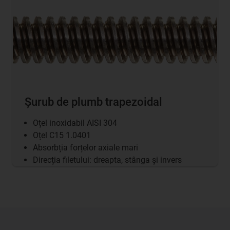
Șurub de plumb trapezoidal
Oțel inoxidabil AISI 304
Oțel C15 1.0401
Absorbția forțelor axiale mari
Direcția filetului: dreapta, stânga și invers