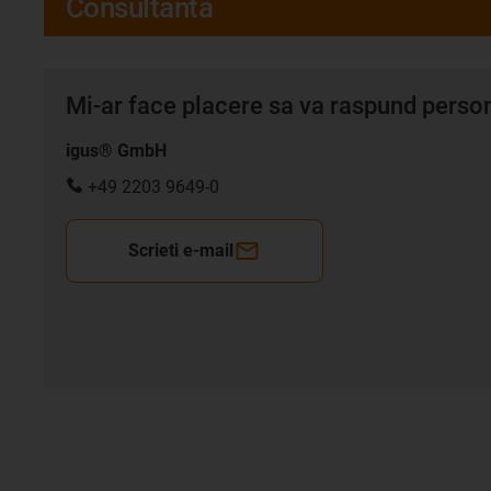
Consultanta
Mi-ar face placere sa va raspund persona
igus® GmbH
+49 2203 9649-0
Scrieti e-mail