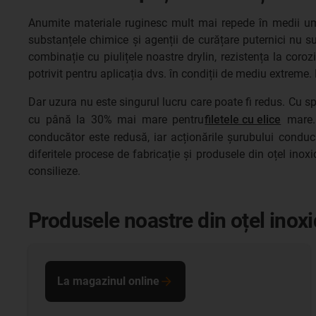
Anumite materiale ruginesc mult mai repede în medii um
substanțele chimice și agenții de curățare puternici nu su
combinație cu piulițele noastre drylin, rezistența la co
potrivit pentru aplicația dvs. în condiții de mediu extreme. 
Dar uzura nu este singurul lucru care poate fi redus. Cu spe
cu până la 30% mai mare pentru
filetele cu elice
mare. 
conducător este redusă, iar acționările șurubului conducă
diferitele procese de fabricație și produsele din oțel inox
consilieze.
Produsele noastre din oțel inox
La magazinul online