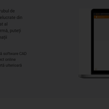
urubul de
relucrate din
t al
urmă, puteți
ații
ără software CAD
ect online
tă ulterioară