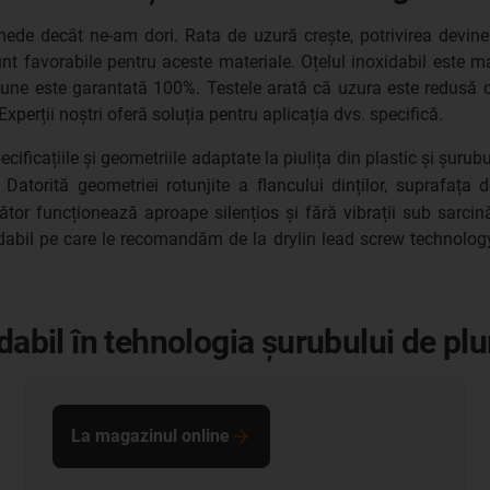
ede decât ne-am dori. Rata de uzură crește, potrivirea devine
nt favorabile pentru aceste materiale. Oțelul inoxidabil este m
roziune este garantată 100%. Testele arată că uzura este redus
Experții noștri oferă soluția pentru aplicația dvs. specifică.
cificațiile și geometriile adaptate la piulița din plastic și șurub
Datorită geometriei rotunjite a flancului dinților, suprafața 
tor funcționează aproape silențios și fără vibrații sub sarcin
idabil pe care le recomandăm de la drylin lead screw technology.
idabil în tehnologia șurubului de p
La magazinul online