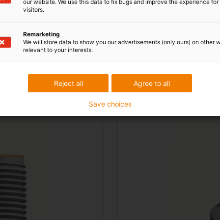
our website. We use this data to fix bugs and improve the experience for 
visitors.
Remarketing
We will store data to show you our advertisements (only ours) on other 
relevant to your interests.
Reject all
Agree to all
 pentru șuruburile de ghidare drysp
Save choices