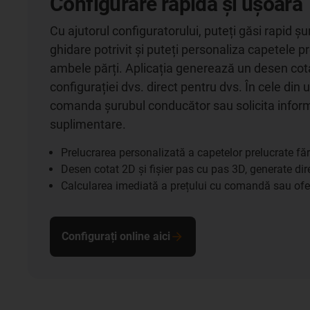
Configurare rapidă și ușoară
Cu ajutorul configuratorului, puteți găsi rapid ș
ghidare potrivit și puteți personaliza capetele p
ambele părți. Aplicația generează un desen cota
configurației dvs. direct pentru dvs. În cele din 
comanda șurubul conducător sau solicita inform
suplimentare.
Prelucrarea personalizată a capetelor prelucrate f
Desen cotat 2D și fișier pas cu pas 3D, generate dir
Calcularea imediată a prețului cu comandă sau ofer
Configurați online aici