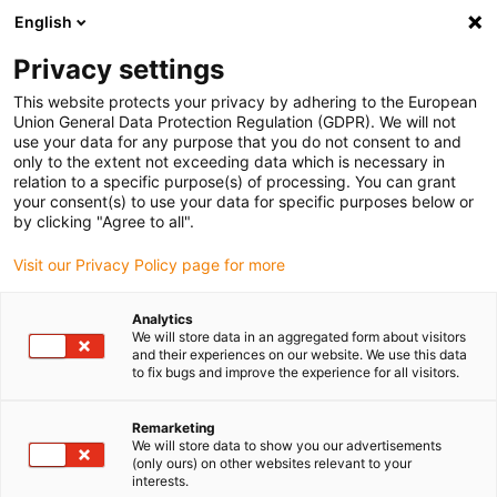
English
(0)
Privacy settings
igus-icon-arrow-right
igus-icon-arrow-right
igus-icon-arrow-right
igus-icon-arrow-ri
Pagina de start
Cabluri pentru portcabluri
Cabluri
Cabluri de
This website protects your privacy by adhering to the European
motor
Union General Data Protection Regulation (GDPR). We will not
use your data for any purpose that you do not consent to and
only to the extent not exceeding data which is necessary in
relation to a specific purpose(s) of processing. You can grant
Cabluri de motor
your consent(s) to use your data for specific purposes below or
by clicking "Agree to all".
Visit our Privacy Policy page for more
cablurile pentru motor chainflex® sunt disponibile ca cabluri
Analytics
pentru motor PVC și TPE și ca cabluri cu mai multe conductoare și
We will store data in an aggregated form about visitors
conductoare unice. Versiunile ignifuge, rezistente la ulei, fără
and their experiences on our website. We use this data
halogeni și rezistente la UV sunt disponibile ca cabluri ecranate
to fix bugs and improve the experience for all visitors.
sau neecranate. Cablurile pentru motor chainflex® sunt utilizate la
viteze și accelerații mari. Testate în laboratorul igus® cu milioane
Remarketing
de cicluri în portcabluri, oferă siguranță garantată împotriva
We will store data to show you our advertisements
(only ours) on other websites relevant to your
defecțiunilor.
interests.