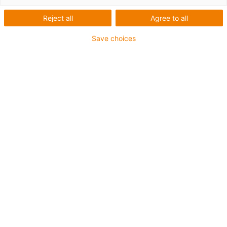
Rază de curbură până la 5xd
Ecranaj total cu unghi de împletire optimizat
Reject all
Agree to all
Materiale pentru înveliș: PVC, iguPUR, PUR sau TPE
Save choices
Listă
Plăci
Număr de produse:
0
Din păcate, în prezent nu sunt disponibile produse în
această categorie. Aveți nevoie de asistență sau de o
soluție personalizată? igus® LiveChat vă va ajuta
imediat! Sau
trimiteți-ne un mesaj!