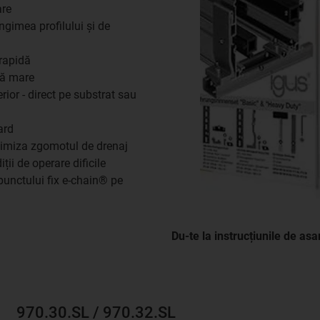
are
ungimea profilului și de
rapidă
ră mare
rior - direct pe substrat sau
ard
inimiza zgomotul de drenaj
ții de operare dificile
punctului fix e-chain® pe
Du-te la instrucțiunile de as
970.30.SL / 970.32.SL