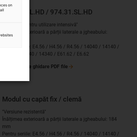
ences on
all
974.30.SL.HD / 974.31.SL.HD
"Versiune pentru utilizare intensivă"
Înălțimea exterioară a părții laterale a jgheabului:
websites
184mm
Pentru seriile: E4.56 / H4.56 / R4.56 / 14040 / 14140 /
18840 / 14240 / 14340 / E61.62 / E6.62
Jgheaburi de ghidare PDF
file
Modul cu capăt fix / clemă
"Versiune rezistentă"
Înălțimea exterioară a părții laterale a jgheabului: 184
mm
Pentru seriile: E4.56 / H4.56 / R4.56 / 14040 / 14140 /