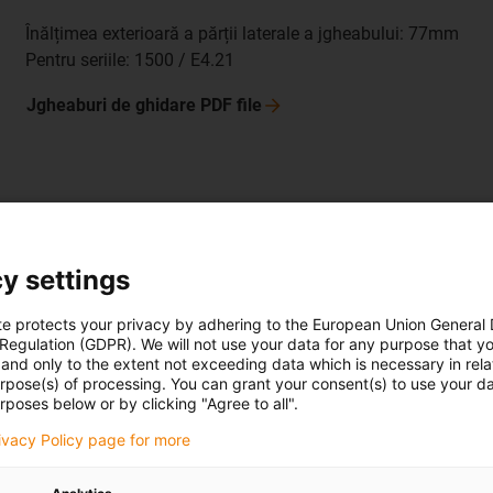
Înălțimea exterioară a părții laterale a jgheabului: 77mm
Pentru seriile: 1500 / E4.21
Jgheaburi de ghidare PDF
file
972.30.SL / 972.31.SL
y settings
Înălțimea exterioară a părții laterale a jgheabului:
117mm
te protects your privacy by adhering to the European Union General
 Regulation (GDPR). We will not use your data for any purpose that y
Pentru seriile: E4.38L / R4.38L / E4.32 / H4.32 / R4.32 /
and only to the extent not exceeding data which is necessary in relat
E61.40 / E6.40 / R6.40 / E4Q.34 / H4Q.34
urpose(s) of processing. You can grant your consent(s) to use your da
rposes below or by clicking "Agree to all".
Jgheaburi de ghidare PDF
file
rivacy Policy page for more