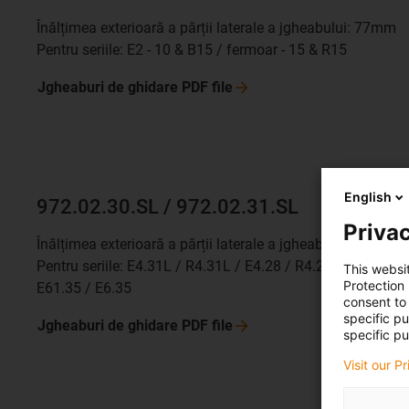
Înălțimea exterioară a părții laterale a jgheabului: 77mm
Pentru seriile: E2 - 10 & B15 / fermoar - 15 & R15
Jgheaburi de ghidare PDF
file
English
972.02.30.SL / 972.02.31.SL
Privac
Înălțimea exterioară a părții laterale a jgheabului: 87mm
Pentru seriile: E4.31L / R4.31L / E4.28 / R4.28 /
This websi
Protection
E61.35 / E6.35
consent to 
specific p
Jgheaburi de ghidare PDF
file
specific pu
Visit our P