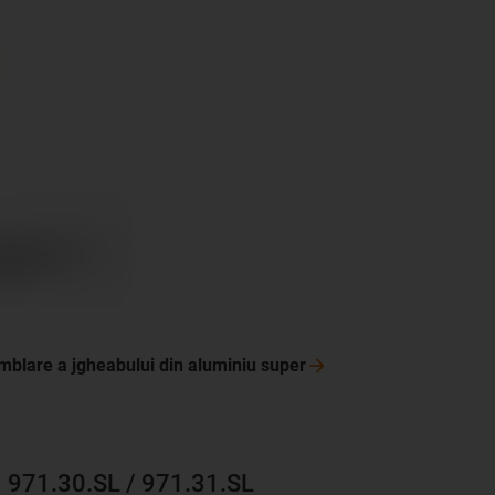
amblare a jgheabului din aluminiu
super
971.30.SL / 971.31.SL