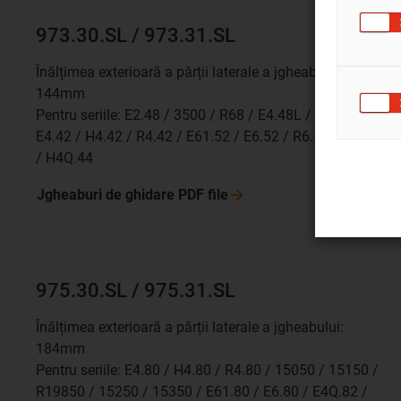
973.30.SL / 973.31.SL
Înălțimea exterioară a părții laterale a jgheabului:
144mm
Pentru seriile: E2.48 / 3500 / R68 / E4.48L / R4.48L /
E4.42 / H4.42 / R4.42 / E61.52 / E6.52 / R6.52 / E4Q.44
/ H4Q.44
Jgheaburi de ghidare PDF
file
975.30.SL / 975.31.SL
Înălțimea exterioară a părții laterale a jgheabului:
184mm
Pentru seriile: E4.80 / H4.80 / R4.80 / 15050 / 15150 /
R19850 / 15250 / 15350 / E61.80 / E6.80 / E4Q.82 /