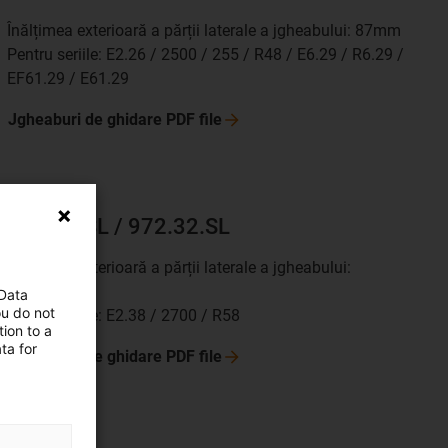
Înălțimea exterioară a părții laterale a jgheabului: 87mm
Pentru seriile: E2.26 / 2500 / 255 / R48 / E6.29 / R6.29 /
EF61.29 / E61.29
Jgheaburi de ghidare PDF
file
972.30.SL / 972.32.SL
Înălțimea exterioară a părții laterale a jgheabului:
117mm
 Data
ou do not
Pentru seriile: E2.38 / 2700 / R58
ion to a
ta for
Jgheaburi de ghidare PDF
file