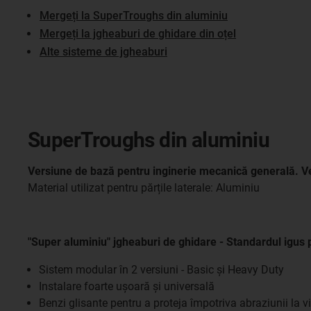
Mergeți la SuperTroughs din aluminiu
Mergeți la jgheaburi de ghidare din oțel
​​​​​​​Alte sisteme de jgheaburi
SuperTroughs din aluminiu
Versiune de bază pentru inginerie mecanică generală. Ver
Material utilizat pentru părțile laterale: Aluminiu
"Super aluminiu" jgheaburi de ghidare - Standardul igus 
Sistem modular în 2 versiuni - Basic și Heavy Duty
Instalare foarte ușoară și universală
Benzi glisante pentru a proteja împotriva abraziunii la v