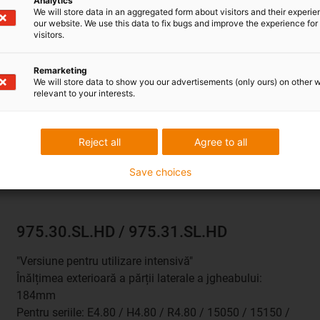
Analytics
We will store data in an aggregated form about visitors and their experi
our website. We use this data to fix bugs and improve the experience for 
974.30.SL / 974.31.SL
visitors.
Înălțimea exterioară a părții laterale a jgheabului:
Remarketing
184mm
We will store data to show you our advertisements (only ours) on other 
Pentru seriile: E4.64L / E4.56 / H4.56 / R4.56 / 14040 /
relevant to your interests.
14140 / R18840 / 14240 / 14340 / E61.62 / E6.62 /
E4Q.58 / H4Q.58
Reject all
Agree to all
Jgheaburi de ghidare PDF
file
Save choices
975.30.SL.HD / 975.31.SL.HD
"Versiune pentru utilizare intensivă"
Înălțimea exterioară a părții laterale a jgheabului:
184mm
Pentru seriile: E4.80 / H4.80 / R4.80 / 15050 / 15150 /