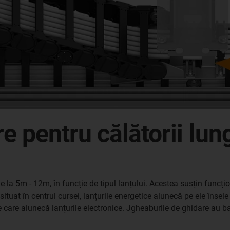
e pentru călătorii lun
e la 5m - 12m, în funcție de tipul lanțului. Acestea susțin funcțio
ituat în centrul cursei, lanțurile energetice alunecă pe ele însel
are alunecă lanțurile electronice. Jgheaburile de ghidare au bare