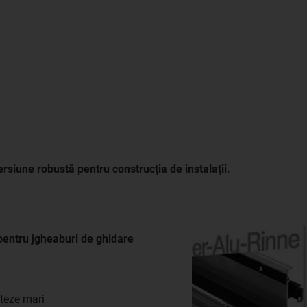
siune robustă pentru construcția de instalații.
pentru jgheaburi de ghidare
iteze mari