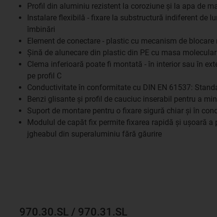
Profil din aluminiu rezistent la coroziune și la apa de m
Instalare flexibilă - fixare la substructură indiferent de l
îmbinări
Element de conectare - plastic cu mecanism de blocare 
Șină de alunecare din plastic din PE cu masa molecula
Clema inferioară poate fi montată - în interior sau în exte
pe profil C
Conductivitate în conformitate cu DIN EN 61537: Stand
Benzi glisante și profil de cauciuc inserabil pentru a m
Suport de montare pentru o fixare sigură chiar și în condi
Modulul de capăt fix permite fixarea rapidă și ușoară a 
jgheabul din superaluminiu fără găurire
970.30.SL / 970.31.SL