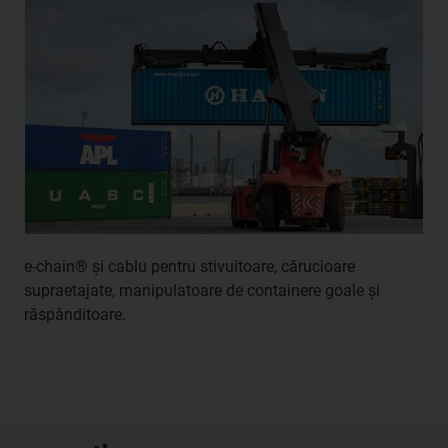
e-chain® și cablu pentru stivuitoare, cărucioare
supraetajate, manipulatoare de containere goale și
răspânditoare.