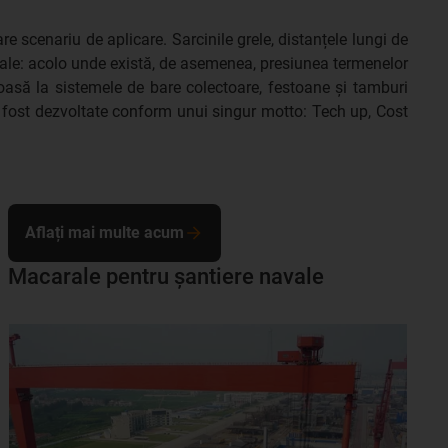
are scenariu de aplicare. Sarcinile grele, distanțele lungi de
rale: acolo unde există, de asemenea, presiunea termenelor
țioasă la sistemele de bare colectoare, festoane și tamburi
au fost dezvoltate conform unui singur motto: Tech up, Cost
Aflați mai multe acum
Macarale pentru șantiere navale