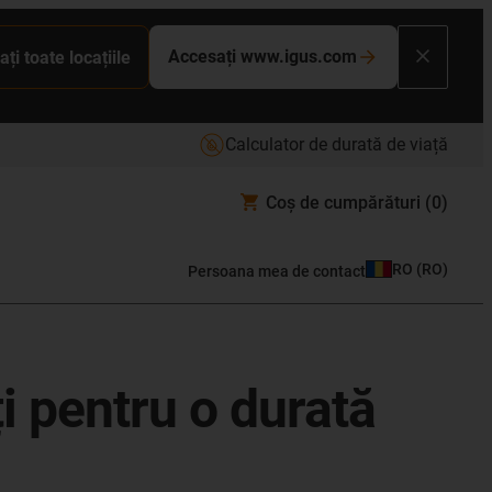
Accesați www.igus.com
ați toate locațiile
Calculator de durată de viață
Coș de cumpărături
(0)
RO
(
RO
)
Persoana mea de contact
ți pentru o durată