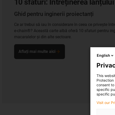
10 sfaturi: Întreținerea lanțulu
Ghid pentru inginerii proiectanți
Ce ar trebui să iau în considerare în ceea ce privește înt
e-chain®? Această carte albă oferă 10 sfaturi pentru ingi
macaralelor și din alte sectoare.
Aflați mai multe aici
English
Privac
This websi
Protection
consent to 
specific p
specific pu
Visit our P