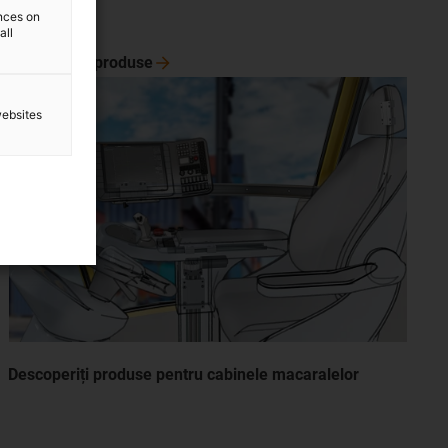
ences on
all
Descoperiți
produse
websites
Descoperiți produse pentru cabinele macaralelor