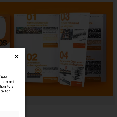
 Data
ou do not
ion to a
ta for