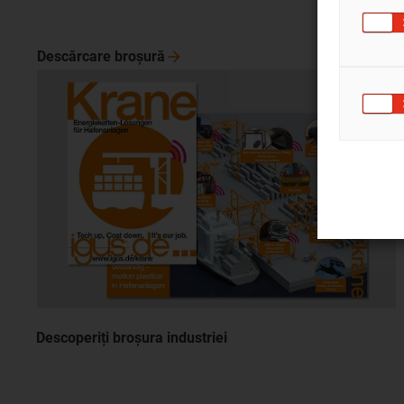
Descărcare
broşură
Descoperiți broșura industriei