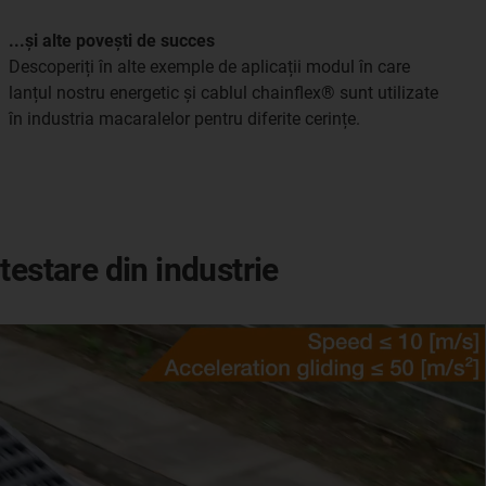
...și alte povești de succes
Descoperiți în alte exemple de aplicații modul în care
lanțul nostru energetic și cablul chainflex® sunt utilizate
în industria macaralelor pentru diferite cerințe.
 testare din industrie