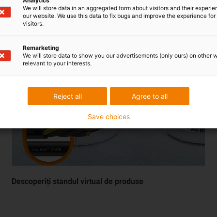
Analytics
We will store data in an aggregated form about visitors and their experi
our website. We use this data to fix bugs and improve the experience for 
visitors.
Vizitați standul de
expoziție
Remarketing
We will store data to show you our advertisements (only ours) on other 
relevant to your interests.
Reject all
Agree to all
Save choices
Descoperiți standul virtual de produse