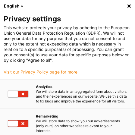
English
(0)
Privacy settings
igus-icon-arrow-right
igus-icon-arrow-right
igus-icon-arrow-right
igus-ico
Pagina de start
Cabluri pentru portcabluri
Cabluri sertizate
This website protects your privacy by adhering to the European
igus-icon-arrow-ri
Cablu de acționare in conformitate cu standardele producătorului
suitable for
Union General Data Protection Regulation (GDPR). We will not
Omron
use your data for any purpose that you do not consent to and
only to the extent not exceeding data which is necessary in
relation to a specific purpose(s) of processing. You can grant
your consent(s) to use your data for specific purposes below or
Cabluri sertizate potrivite
by clicking "Agree to all".
Visit our Privacy Policy page for more
pentru Omron
Analytics
We will store data in an aggregated form about visitors
and their experiences on our website. We use this data
to fix bugs and improve the experience for all visitors.
Cabluri readycable® de încredere potrivite pentru Omron, sertizate
și echipate pentru utilizare în portcabluri. Dezvoltate special
Remarketing
pentru aplicații dinamice și rezistentă la uzură. Numeroase teste
We will store data to show you our advertisements
(only ours) on other websites relevant to your
de calitate și funcționale în laboratorul igus® asigură că cablurile
interests.
sertizate de la readycable® au o viață extrem de lungă și sunt