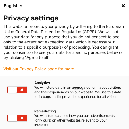
English
Vă rugăm să alegeți locația de livrare
Privacy settings
Selectarea paginii de țară/regiune poate influența diverși factori
This website protects your privacy by adhering to the European
Union General Data Protection Regulation (GDPR). We will not
Vizualizați toate locațiile
use your data for any purpose that you do not consent to and
only to the extent not exceeding data which is necessary in
relation to a specific purpose(s) of processing. You can grant
Accesați www.igus.com
your consent(s) to use your data for specific purposes below or
by clicking "Agree to all".
Visit our Privacy Policy page for more
(0)
Analytics
We will store data in an aggregated form about visitors
Pagina de pornire
Industrii
Cameră cu atmosferă controlată
and their experiences on our website. We use this data
to fix bugs and improve the experience for all visitors.
Produse pentru camere
Remarketing
We will store data to show you our advertisements
(only ours) on other websites relevant to your
curate până la clasa ISO 1
interests.