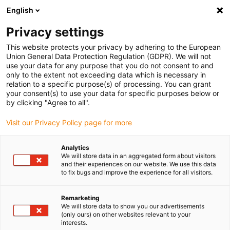
English
(0)
Privacy settings
igus-icon-arrow-right
igus-icon-arrow-right
igus-icon-arrow-right
igus-ico
Pagina de start
Cabluri pentru portcabluri
Cabluri sertizate
This website protects your privacy by adhering to the European
Cablu de acționare in conformitate cu standardele producătorului
Union General Data Protection Regulation (GDPR). We will not
use your data for any purpose that you do not consent to and
only to the extent not exceeding data which is necessary in
relation to a specific purpose(s) of processing. You can grant
Cabluri sertizate conform
your consent(s) to use your data for specific purposes below or
by clicking "Agree to all".
Visit our Privacy Policy page for more
standardului de producător
Analytics
We will store data in an aggregated form about visitors
readycable®
and their experiences on our website. We use this data
to fix bugs and improve the experience for all visitors.
Remarketing
We will store data to show you our advertisements
Cablurile sertizate readycable® în conformitate cu standardele
(only ours) on other websites relevant to your
producătorului sunt cabluri de acționare special concepute pentru
interests.