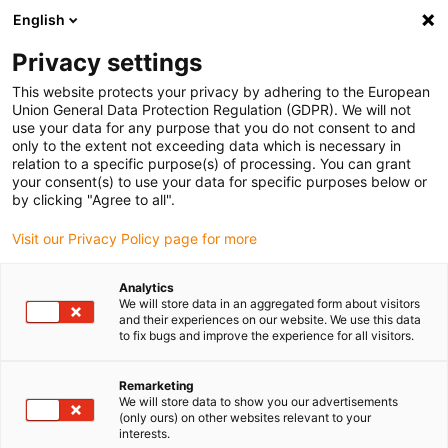
English
(0)
Privacy settings
igus-icon-arrow-right
igus-icon-arrow-right
igus-icon-arrow-right
igus-icon-arrow-ri
Pagina de start
Cabluri pentru portcabluri
Cabluri
Cabluri de
This website protects your privacy by adhering to the European
date
Union General Data Protection Regulation (GDPR). We will not
use your data for any purpose that you do not consent to and
only to the extent not exceeding data which is necessary in
relation to a specific purpose(s) of processing. You can grant
Cabluri de date
your consent(s) to use your data for specific purposes below or
by clicking "Agree to all".
Visit our Privacy Policy page for more
Pentru a realiza o transmisie de date ridicată și sigură în aplicația
Analytics
dumneavoastră,
cablurile noastre de date
sunt majoritatea
We will store data in an aggregated form about visitors
ecranate
și construite astfel încât să poată transmite fiabil datele
and their experiences on our website. We use this data
în mișcare. În plus, toate cablurile de date se caracterizează printr-
to fix bugs and improve the experience for all visitors.
un
nivel ridicat de siguranță a compatibilității electromagnetice
datorită ecranării lor. Cablurile noastre de date chainflex sunt
Remarketing
disponibile în trei construcții electrice diferite, precum și în diverse
We will store data to show you our advertisements
(only ours) on other websites relevant to your
calități mecanice. În funcție de aplicație, puteți alege între
interests.
conductori înfășurați în straturi
,
perechi răsucite
sau
perechi