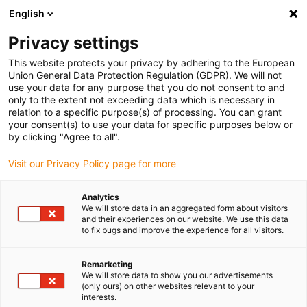
English
Vă rugăm să alegeți locația de livrare
Privacy settings
Selectarea paginii de țară/regiune poate influența diverși factori
This website protects your privacy by adhering to the European
Union General Data Protection Regulation (GDPR). We will not
Vizualizați toate locațiile
use your data for any purpose that you do not consent to and
only to the extent not exceeding data which is necessary in
relation to a specific purpose(s) of processing. You can grant
Accesați www.igus.com
your consent(s) to use your data for specific purposes below or
by clicking "Agree to all".
Visit our Privacy Policy page for more
(0)
Analytics
We will store data in an aggregated form about visitors
Pagina de pornire
Tijă filetată
Configurator online
and their experiences on our website. We use this data
to fix bugs and improve the experience for all visitors.
Modele specifice
Remarketing
We will store data to show you our advertisements
(only ours) on other websites relevant to your
clientului configurabile
interests.