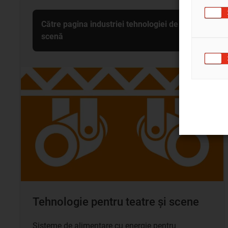
Către pagina industriei tehnologiei de
scenă
Tehnologie pentru teatre și scene
Sisteme de alimentare cu energie pentru