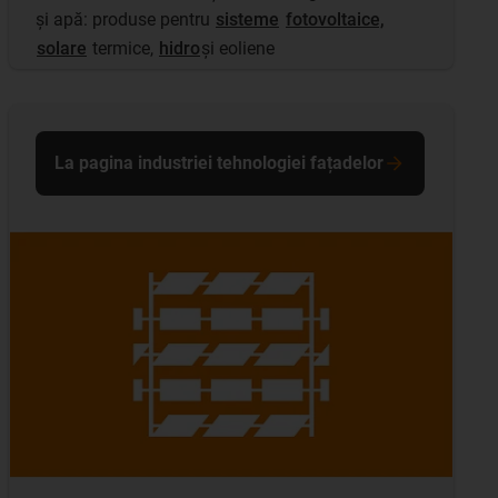
și apă: produse pentru
sisteme
fotovoltaice,
solare
termice,
hidro
și eoliene
La pagina industriei tehnologiei fațadelor