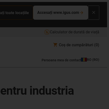
Accesați www.igus.com
ați toate locațiile
Calculator de durată de viață
Coș de cumpărături
(0)
RO
(
RO
)
Persoana mea de contact
pentru industria