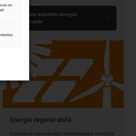
ences on
all
La pagina industriei energiei
regenerabile
websites
Energie regenerabilă
Durabile în orice condiții meteorologice, murdărie