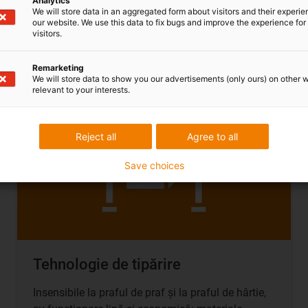
Analytics
We will store data in an aggregated form about visitors and their experi
our website. We use this data to fix bugs and improve the experience for 
La pagina industriei tehnologiei de
visitors.
imprimare
Remarketing
We will store data to show you our advertisements (only ours) on other 
relevant to your interests.
Reject all
Agree to all
Save choices
Tehnologie de tipărire
Insensibile la praful de praf și la praful de hârtie,