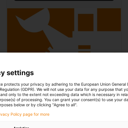
y settings
Utilaje de construcție
te protects your privacy by adhering to the European Union General
 Regulation (GDPR). We will not use your data for any purpose that y
Tehnologie de rulmenți robustă și rezistentă la
and only to the extent not exceeding data which is necessary in relat
urpose(s) of processing. You can grant your consent(s) to use your da
murdărie și alimentare cu energie pentru
rposes below or by clicking "Agree to all".
excavatoare, încărcătoare, trolii și alte
echipamente și vehicule de ridicare
rivacy Policy page for more