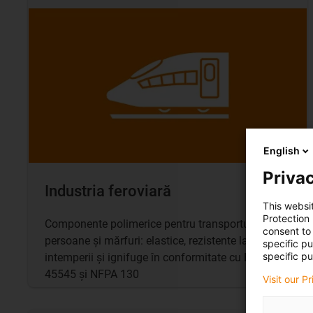
English
Privac
Industria feroviară
This websi
Protection
Componente polimerice pentru transportul de
consent to 
persoane și mărfuri: elastice, rezistente la
specific p
specific pu
intemperii și ignifuge în conformitate cu EN
45545 și NFPA 130
Visit our P