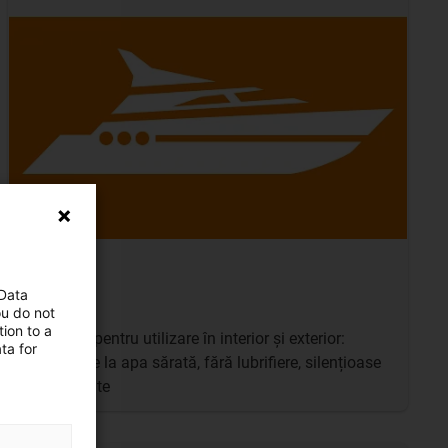
Bărci
 Data
ou do not
ion to a
Produse pentru utilizare în interior și exterior:
ta for
rezistente la apa sărată, fără lubrifiere, silențioase
și premiate