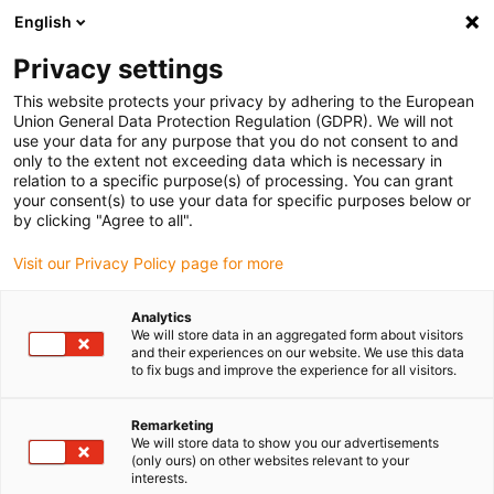
English
(0)
Privacy settings
igus-icon-arrow-right
igus-icon-arrow-right
igus-icon-arrow-right
Pagina de start
Tehnologia reductorului drygear
Reductor cu val de
This website protects your privacy by adhering to the European
încordare
Union General Data Protection Regulation (GDPR). We will not
use your data for any purpose that you do not consent to and
only to the extent not exceeding data which is necessary in
relation to a specific purpose(s) of processing. You can grant
drygear® reductor armonic
your consent(s) to use your data for specific purposes below or
by clicking "Agree to all".
Visit our Privacy Policy page for more
Reductorul ondulat igus drygear® impresionează prin designul
Analytics
său compact și ușor și un raport de transmisie ridicat. Este
We will store data in an aggregated form about visitors
utilizată în principal ca un reductor pentru motoare pas cu pas.
and their experiences on our website. We use this data
Reductorul este autoblocant datorită raportului de transmisie
to fix bugs and improve the experience for all visitors.
mare. Intrările și ieșirile sunt disponibile în diverse modele.
Polimerii de înaltă performanță utilizați permit funcționarea fără
Remarketing
lubrifiere, silențios și ușor la momente de torsiune ridicate.
We will store data to show you our advertisements
(only ours) on other websites relevant to your
interests.