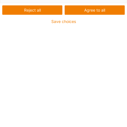
Reject all
Agree to all
Save choices
Listă
Plăci
Număr de produse:
0
Din păcate, în prezent nu sunt disponibile produse în
această categorie. Aveți nevoie de asistență sau de o
soluție personalizată? igus® LiveChat vă va ajuta
imediat! Sau
trimiteți-ne un mesaj!
Ce putem să îmbunătățim pentru dvs.? Spuneți-ne ce
părere aveți.
Laudă și critică