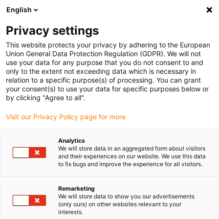
English
Vă rugăm să alegeți locația de livrare
Privacy settings
Selectarea paginii de țară/regiune poate influența diverși factori
This website protects your privacy by adhering to the European
Union General Data Protection Regulation (GDPR). We will not
Vizualizați toate locațiile
use your data for any purpose that you do not consent to and
only to the extent not exceeding data which is necessary in
relation to a specific purpose(s) of processing. You can grant
Accesați www.igus.com
your consent(s) to use your data for specific purposes below or
by clicking "Agree to all".
Visit our Privacy Policy page for more
(0)
Analytics
We will store data in an aggregated form about visitors
Pagina de pornire
serviciu
Planificarea proiectelor
and their experiences on our website. We use this data
to fix bugs and improve the experience for all visitors.
Planificarea proiectelor
Remarketing
We will store data to show you our advertisements
(only ours) on other websites relevant to your
privind lanțurile
interests.