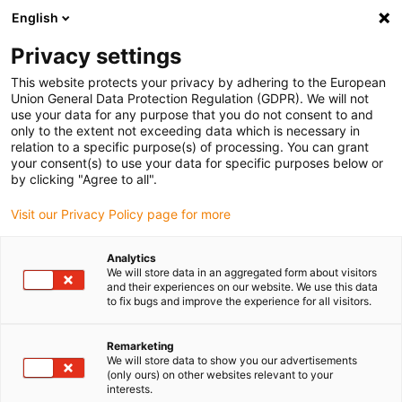
English
Vă rugăm să alegeți locația de livrare
Privacy settings
Selectarea paginii de țară/regiune poate influența diverși factori
This website protects your privacy by adhering to the European
Union General Data Protection Regulation (GDPR). We will not
Vizualizați toate locațiile
use your data for any purpose that you do not consent to and
only to the extent not exceeding data which is necessary in
relation to a specific purpose(s) of processing. You can grant
Accesați www.igus.com
your consent(s) to use your data for specific purposes below or
by clicking "Agree to all".
Visit our Privacy Policy page for more
(0)
Analytics
We will store data in an aggregated form about visitors
Pagina de pornire
Gama de cabluri
Furtun pneumatic
and their experiences on our website. We use this data
to fix bugs and improve the experience for all visitors.
Remarketing
We will store data to show you our advertisements
(only ours) on other websites relevant to your
interests.