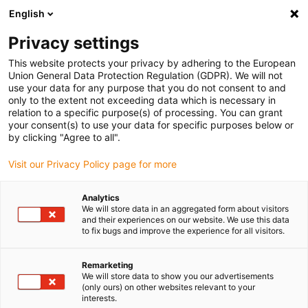
English
Vă rugăm să alegeți locația de livrare
Privacy settings
Selectarea paginii de țară/regiune poate influența diverși factori
This website protects your privacy by adhering to the European
Union General Data Protection Regulation (GDPR). We will not
Vizualizați toate locațiile
use your data for any purpose that you do not consent to and
only to the extent not exceeding data which is necessary in
relation to a specific purpose(s) of processing. You can grant
Accesați www.igus.com
your consent(s) to use your data for specific purposes below or
by clicking "Agree to all".
Visit our Privacy Policy page for more
(0)
Analytics
We will store data in an aggregated form about visitors
Pagina de pornire
Laborator de testare
Lumină în frig
and their experiences on our website. We use this data
to fix bugs and improve the experience for all visitors.
Exemplul 10: testat,
Remarketing
We will store data to show you our advertisements
(only ours) on other websites relevant to your
lumină în frig
interests.