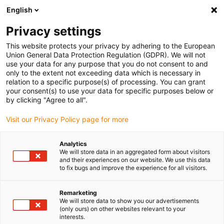
English
Vă rugăm să alegeți locația de livrare
Privacy settings
Selectarea paginii de țară/regiune poate influența diverși factori
This website protects your privacy by adhering to the European
Union General Data Protection Regulation (GDPR). We will not
Vizualizați toate locațiile
use your data for any purpose that you do not consent to and
only to the extent not exceeding data which is necessary in
relation to a specific purpose(s) of processing. You can grant
Accesați www.igus.com
your consent(s) to use your data for specific purposes below or
by clicking "Agree to all".
Visit our Privacy Policy page for more
(0)
Analytics
We will store data in an aggregated form about visitors
Pagina de pornire
Exemple de aplicații
and their experiences on our website. We use this data
to fix bugs and improve the experience for all visitors.
Gestionarea cablurilor de alimentare de la țărm pentru terminalul LNG
offshore
Remarketing
We will store data to show you our advertisements
(only ours) on other websites relevant to your
Alimentarea de la țărm a
interests.