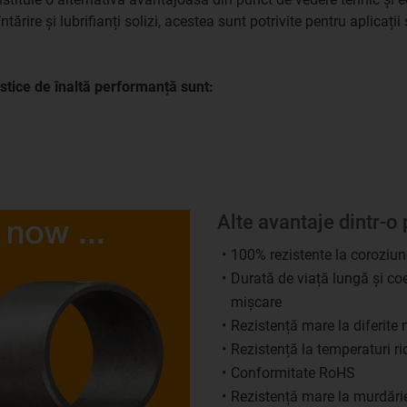
rire și lubrifianți solizi, acestea sunt potrivite pentru aplicații ș
astice de înaltă performanță sunt:
Alte avantaje dintr-o 
100% rezistente la coroziun
Durată de viață lungă și coef
mișcare
Rezistență mare la diferite 
Rezistență la temperaturi ri
Conformitate RoHS
Rezistență mare la murdări