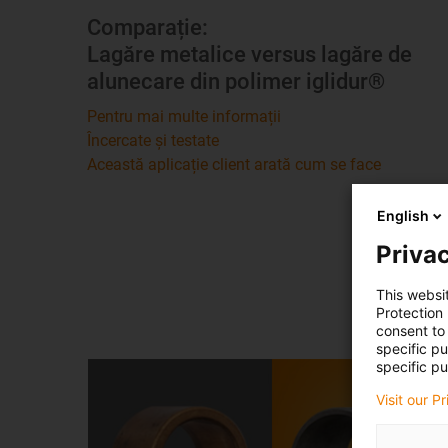
Comparație:
Lagăre metalice versus lagăre de
alunecare din polimer iglidur®
Pentru mai multe informații
Încercate și testate
Această aplicație client arată cum se face
English
Privac
This websi
Protection
consent to 
specific p
specific pu
Visit our P