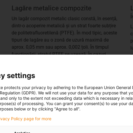
Lagăre metalice compozite
Un lagăr compozit metalic clasic constă, în esență,
dintr-o acoperire metalică și un strat foarte subțire
L
de politetrafluoretilenă (PTFE). În mod tipic, aceste
c
tipuri de lagăre au o zonă de uzură maximă de
p
aprox. 0,05 mm sau aprox. 0,002 țoli. În timpul
l
funcționării, stratul PTFE se uzează. În cazuri
c
extreme, acesta se uzează complet până când
i
metalul rulează pe metal, ducând la deteriorarea
n
y settings
arborelui sau la „griparea” lagărului.
a
g
te protects your privacy by adhering to the European Union General
u
 Regulation (GDPR). We will not use your data for any purpose that y
and only to the extent not exceeding data which is necessary in relat
urpose(s) of processing. You can grant your consent(s) to use your da
rposes below or by clicking "Agree to all".
rivacy Policy page for more