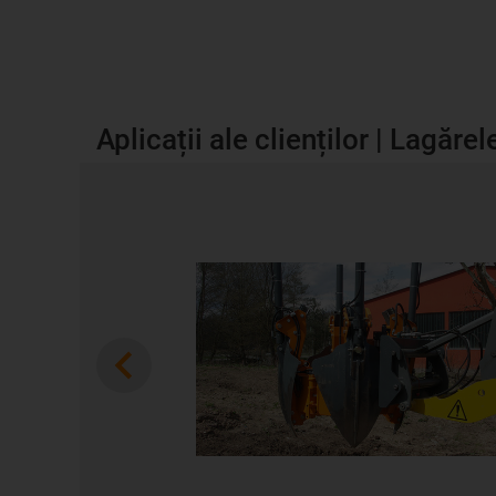
Aplicații ale clienților | Lagăr
Previous