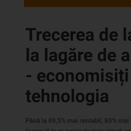
Trecerea de l
la lagăre de 
- economisiți
tehnologia
Până la 89,5% mai rentabil, 80% mai 
De peste 35 de ani, lagărele din plastic iglidur®, c