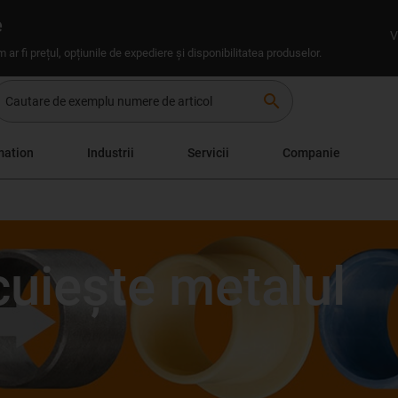
e
V
um ar fi prețul, opțiunile de expediere și disponibilitatea produselor.
search
mation
Industrii
Servicii
Companie
cuiește metalul