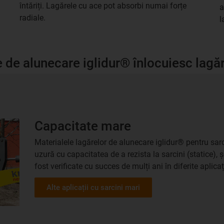
întăriți. Lagărele cu ace pot absorbi numai forțe
a
radiale.
l
ele de alunecare iglidur® înlocuiesc lag
Capacitate mare
Materialele lagărelor de alunecare iglidur® pentru sar
uzură cu capacitatea de a rezista la sarcini (statice), 
fost verificate cu succes de mulți ani în diferite aplicaț
Alte aplicații cu sarcini mari