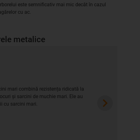
rborelui este semnificativ mai mic decât în cazul
agărelor cu ac.
ărele metalice
cini mari combină rezistența ridicată la
șocuri și sarcini de muchie mari. Ele au
Next
ii cu sarcini mari.