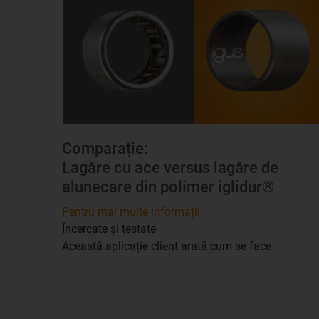
Comparație:
Lagăre cu ace versus lagăre de
alunecare din polimer iglidur®
Pentru mai multe informații
Încercate și testate
Această aplicație client arată cum se face