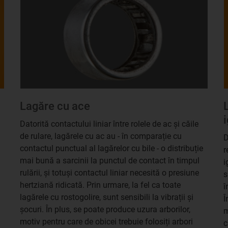
Lagăre cu ace
Datorită contactului liniar între rolele de ac și căile
de rulare, lagărele cu ac au - în comparație cu
D
contactul punctual al lagărelor cu bile - o distribuție
r
mai bună a sarcinii la punctul de contact în timpul
i
rulării, și totuși contactul liniar necesită o presiune
s
hertziană ridicată. Prin urmare, la fel ca toate
î
lagărele cu rostogolire, sunt sensibili la vibrații și
Î
șocuri. În plus, se poate produce uzura arborilor,
m
motiv pentru care de obicei trebuie folosiți arbori
c