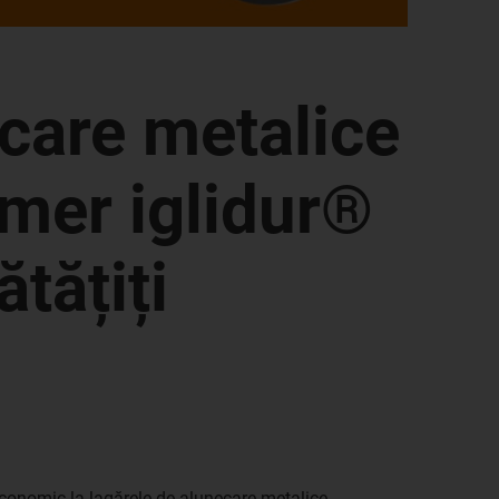
ecare metalice
imer iglidur®
tățiți
 economic la lagărele de alunecare metalice.