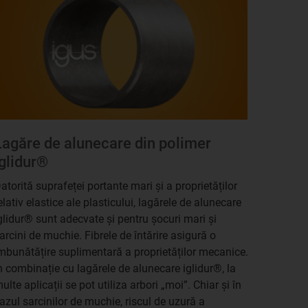
Lagăre de alunecare din polimer
iglidur®
atorită suprafeței portante mari și a proprietăților
elativ elastice ale plasticului, lagărele de alunecare
glidur® sunt adecvate și pentru șocuri mari și
arcini de muchie. Fibrele de întărire asigură o
mbunătățire suplimentară a proprietăților mecanice.
n combinație cu lagărele de alunecare iglidur®, la
ulte aplicații se pot utiliza arbori „moi”. Chiar și în
azul sarcinilor de muchie, riscul de uzură a