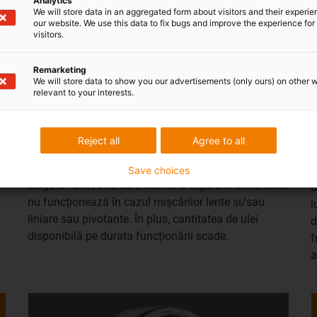
Analytics
We will store data in an aggregated form about visitors and their experi
our website. We use this data to fix bugs and improve the experience for 
visitors.
Remarketing
We will store data to show you our advertisements (only ours) on other 
relevant to your interests.
Lagăre sinterizate
Uleiul este absorbit de corpul lagărului poros
Reject all
Agree to all
sinterizat și asigură lubrifierea, în special la viteze de
S
rotație mai mari. Pelicula de ulei necesară pentru a
s
Save choices
asigura funcționarea eficientă a lagărelor sinterizate
u
nu funcționează în cazul mișcărilor lente și/sau
l
liniare sau pivotante. În plus, cantitatea de ulei
d
disponibilă pe durata funcționării scade.
f
a