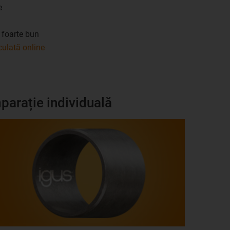
e
 foarte bun
culată online
parație individuală