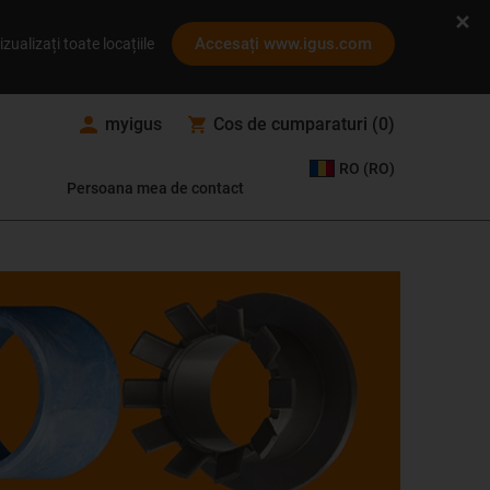
Accesați www.igus.com
izualizați toate locațiile
myigus
Cos de cumparaturi
(
0
)
RO (RO)
Persoana mea de contact