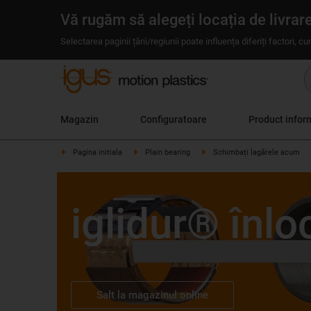
Vă rugăm să alegeți locația de livrar
Selectarea paginii țării/regiunii poate influența diferiți factori, c
Magazin
Configuratoare
Product infor
Pagina initiala
Plain bearing
Schimbați lagărele acum
iglidur® înlo
Salt la magazinul online