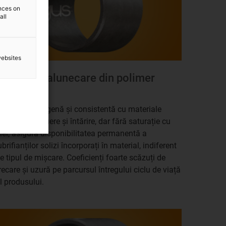
ences on
all
websites
Lagăre de alunecare din polimer
iglidur®
tructura omogenă și consistentă cu materiale
olide de lubrifiere și întărire, dar fără saturație cu
lei, asigură disponibilitatea permanentă a
ubrifianților solizi încorporați în material, indiferent
e tipul de mișcare. Coeficienți foarte scăzuți de
recare și uzură pe parcursul întregului ciclu de viață
l produsului.