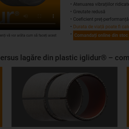
Atenuarea vibrațiilor ridicat
Greutate redusă
Coeficient preț-performanță
Durata de viață poate fi cal
Comandați online din stoc
ienți vă vor arăta cum să faceți acest
ersus lagăre din plastic iglidur® – com