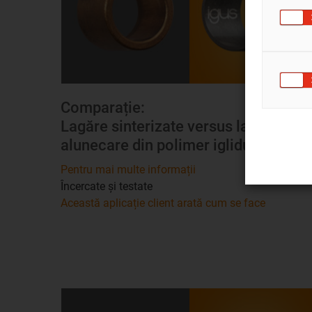
Comparație:
Lagăre sinterizate versus lagăre de
alunecare din polimer iglidur®
Pentru mai multe informații
Încercate și testate
Această aplicație client arată cum se face