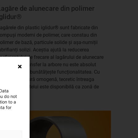
Lagăre de alunecare din polimer
iglidur®
agărele din plastic iglidur® sunt fabricate din
ompuși moderni de polimer, care constau din
olimer de bază, particule solide și așa-numiții
ubrifianți solizi. Aceștia ajută la reducerea
oeficientului de frecare al lagărului de alunecare
glidur®. Un transfer la arbore nu este absolut
ecesar, dar îmbunătățește funcționalitatea. Cu
ceastă structură omogenă, teoretic întreaga
rosime a peretelui este disponibilă ca zonă de
 Data
zură.
ou do not
ion to a
ta for