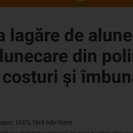
a lagăre de alun
alunecare din pol
 costuri și îmbună
ușor, 100% fără lubrifiere
onstituie o alternativă avantajoasă din punct de vedere tehnic şi