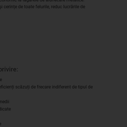
i cerințe de toate felurile, reduc lucrările de
privire:
e
icienți scăzuți de frecare indiferent de tipul de
medii
dicate
e