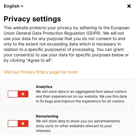
English
Vă rugăm să alegeți locația de livrare
Privacy settings
Selectarea paginii de țară/regiune poate influența diverși factori
This website protects your privacy by adhering to the European
Union General Data Protection Regulation (GDPR). We will not
Vizualizați toate locațiile
use your data for any purpose that you do not consent to and
only to the extent not exceeding data which is necessary in
relation to a specific purpose(s) of processing. You can grant
Accesați www.igus.com
your consent(s) to use your data for specific purposes below or
by clicking "Agree to all".
Visit our Privacy Policy page for more
(0)
Analytics
We will store data in an aggregated form about visitors
Pagina de pornire
Exemple de aplicații
and their experiences on our website. We use this data
to fix bugs and improve the experience for all visitors.
Tehnologie de acționare liniară & pentru imprimantele 3D pentru
beton
Remarketing
We will store data to show you our advertisements
(only ours) on other websites relevant to your
interests.