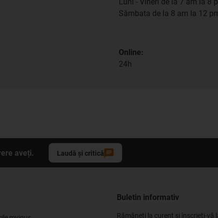
Luni - Vineri de la 7 am la 8 
Sâmbata de la 8 am la 12 p
Online:
24h
ere aveți.
Laudă și critică
Buletin informativ
Rămâneți la curent și înscrieți-vă l
cile myigus