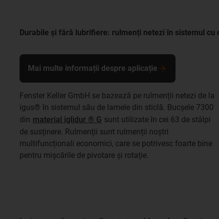
Durabile și fără lubrifiere: rulmenți netezi în sistemul cu 
Mai multe informații despre aplicație
Fenster Keller GmbH se bazează pe rulmenții netezi de la
igus® în sistemul său de lamele din sticlă. Bucșele 7300
din
material iglidur ® G
sunt utilizate în cei 63 de stâlpi
de susținere. Rulmenții sunt rulmenții noștri
multifuncționali economici, care se potrivesc foarte bine
pentru mișcările de pivotare și rotație.