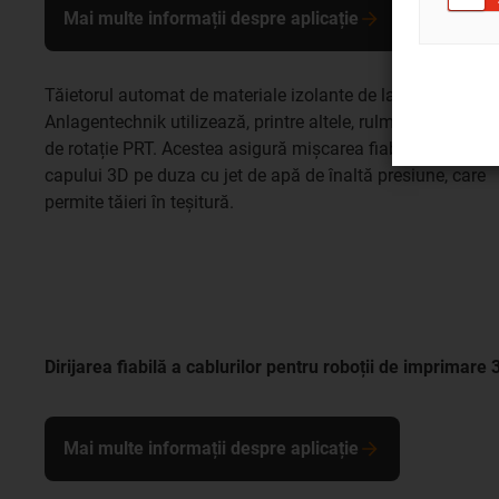
Mai multe informații despre aplicație
Tăietorul automat de materiale izolante de la EBAWE
Anlagentechnik utilizează, printre altele, rulmenți cu inel
de rotație PRT. Acestea asigură mișcarea fiabilă a
capului 3D pe duza cu jet de apă de înaltă presiune, care
permite tăieri în teșitură.
Dirijarea fiabilă a cablurilor pentru roboții de imprimare
Mai multe informații despre aplicație