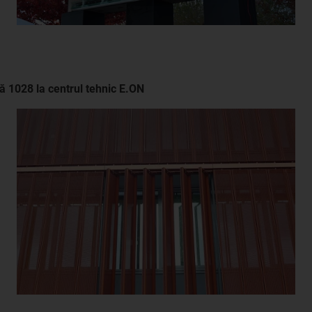
ă 1028 la centrul tehnic E.ON