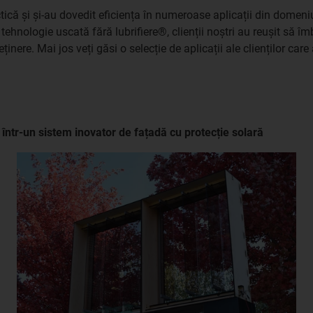
tică și și-au dovedit eficiența în numeroase aplicații din domeniul
tehnologie uscată fără lubrifiere®, clienții noștri au reușit să 
inere. Mai jos veți găsi o selecție de aplicații ale clienților care 
 într-un sistem inovator de fațadă cu protecție solară