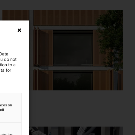
 Data
ou do not
ion to a
ta for
ences on
all
websites