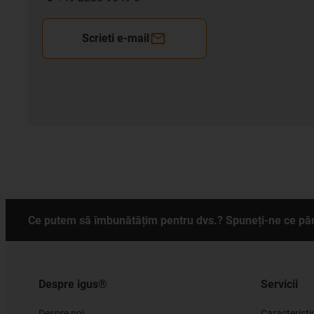
Scrieti e-mail
Ce putem să îmbunătățim pentru dvs.? Spuneți-ne ce păr
Despre igus®
Servicii
Despre noi
Caracteristi