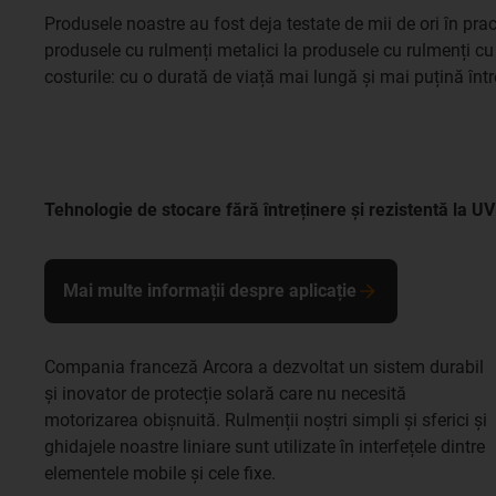
Produsele noastre au fost deja testate de mii de ori în prac
produsele cu rulmenți metalici la produsele cu rulmenți cu 
costurile: cu o durată de viață mai lungă și mai puțină întreț
Tehnologie de stocare fără întreținere și rezistentă la UV
Mai multe informații despre aplicație
Compania franceză Arcora a dezvoltat un sistem durabil
și inovator de protecție solară care nu necesită
motorizarea obișnuită. Rulmenții noștri simpli și sferici și
ghidajele noastre liniare sunt utilizate în interfețele dintre
elementele mobile și cele fixe.