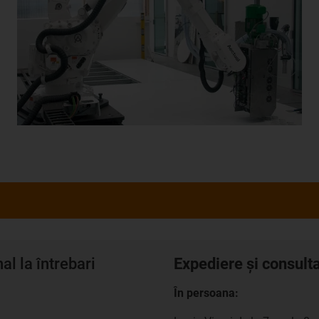
l la întrebari
Expediere și consult
În persoana: