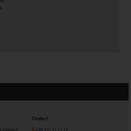
pm.
m.
Contact
a buletinul
+40-257 21 11 19