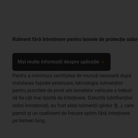
Rulment fără întreținere pentru lamele de protecție solar
Mai multe informații despre aplicație
Pentru a minimiza cantitatea de muncă necesară după
instalarea fațadei exterioare, tehnologia rulmenților
pentru punctele de pivot ale lamelelor verticale a trebuit
să fie cât mai lipsită de întreținere. Datorită lubrifianților
solizi încorporați, au fost aleși rulmenții iglidur
®
J, care
permit și un coeficient de frecare optim fără întreținere
pe termen lung.