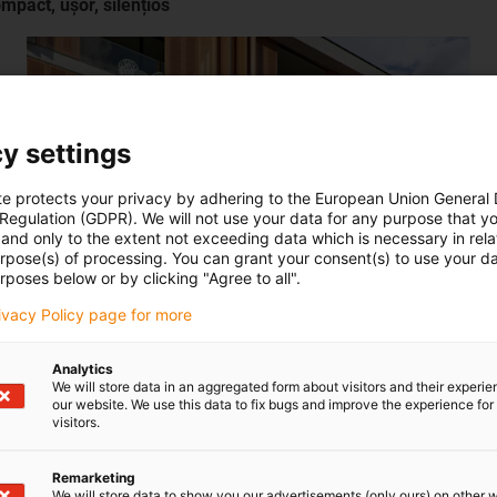
mpact, ușor, silențios
y settings
te protects your privacy by adhering to the European Union General
 Regulation (GDPR). We will not use your data for any purpose that y
and only to the extent not exceeding data which is necessary in relat
urpose(s) of processing. You can grant your consent(s) to use your da
rposes below or by clicking "Agree to all".
rivacy Policy page for more
Analytics
We will store data in an aggregated form about visitors and their experi
our website. We use this data to fix bugs and improve the experience for 
visitors.
ntru producția automată de pereți termici
Remarketing
We will store data to show you our advertisements (only ours) on other 