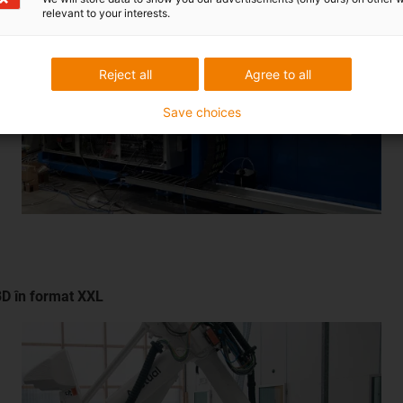
relevant to your interests.
Reject all
Agree to all
Save choices
 3D în format XXL