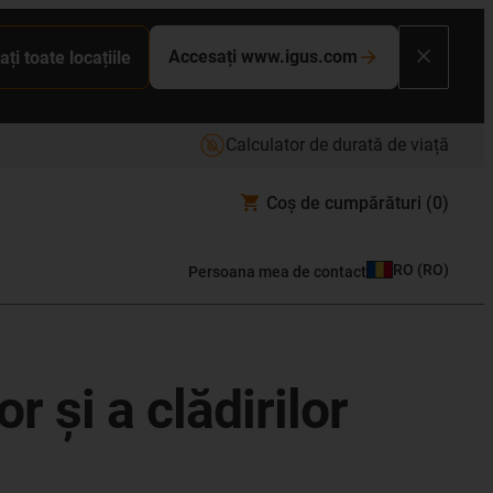
Accesați www.igus.com
ați toate locațiile
Calculator de durată de viață
Coș de cumpărături
(0)
RO
(
RO
)
Persoana mea de contact
r și a clădirilor