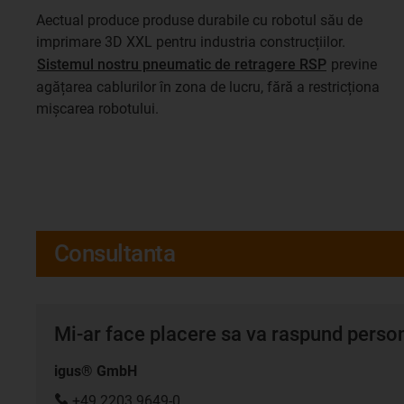
Aectual produce produse durabile cu robotul său de
imprimare 3D XXL pentru industria construcțiilor.
Sistemul nostru pneumatic de retragere RSP
previne
agățarea cablurilor în zona de lucru, fără a restricționa
mișcarea robotului.
Consultanta
Mi-ar face placere sa va raspund persona
igus® GmbH
+49 2203 9649-0