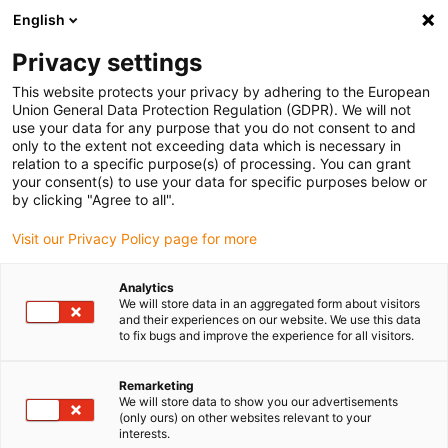
English
Vă rugăm să alegeți locația de livrare
Privacy settings
Selectarea paginii de țară/regiune poate influența diverși factori
This website protects your privacy by adhering to the European
Union General Data Protection Regulation (GDPR). We will not
Vizualizați toate locațiile
use your data for any purpose that you do not consent to and
only to the extent not exceeding data which is necessary in
Accesați www.igus.com
relation to a specific purpose(s) of processing. You can grant
your consent(s) to use your data for specific purposes below or
by clicking "Agree to all".
(0)
Visit our Privacy Policy page for more
Pagina de pornire
Exemple de aplicații
Analytics
We will store data in an aggregated form about visitors
Ghidaj liniar pentru module de prindere în sistemul de ambalare
and their experiences on our website. We use this data
to fix bugs and improve the experience for all visitors.
Reglarea liniară eficientă
Remarketing
We will store data to show you our advertisements
a modulului de prindere în
(only ours) on other websites relevant to your
interests.