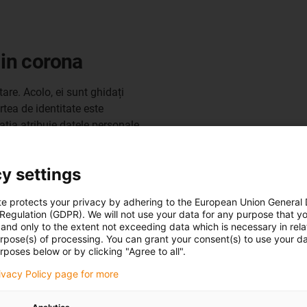
-in corona
are. Acolo, ei sunt ghidați
rtea de identitate este
ația atribuie datele personale
od de bare. Aici intervine
predă eprubeta pentru
y settings
rizată de un profesionist din
ie, astfel încât testul să
te protects your privacy by adhering to the European Union General
rul pune tubul la loc, iar
 Regulation (GDPR). We will not use your data for any purpose that y
este transportat la laborator.
and only to the extent not exceeding data which is necessary in relat
urpose(s) of processing. You can grant your consent(s) to use your da
cale de infecții și reduce
rposes below or by clicking "Agree to all".
ră de testare durează în jur
i operat de două persoane în
rivacy Policy page for more
24 de ore.