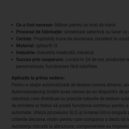
Ce a fost necesar:
Mâner pentru un braț de robot
Procesul de fabricație:
sinterizare selectivă cu laser cu
Cerințe:
Proprietăți bune de alunecare, rezistent la uzur
Material:
iglidur® i3
Industrie:
Industria medicală, robotică
Succes prin cooperare:
Livrare în 24 de ore, producție r
personalizate, funcționare fără lubrifiere
Aplicația la prima vedere:
Pentru o stație automatizată de testare corona drive-in, so
Automatisierung GmbH avea nevoie de un dispozitiv de pri
robotizat care distribuie cu precizie tuburile de testare subi
de prindere ar trebui să poată funcționa continuu pentru a
automate. Viteza procesului SLS și livrarea într-o singură z
criteriile decisive, motiv pentru care compania a decis să
rezistența ridicată la abraziune, componentele au impresiona