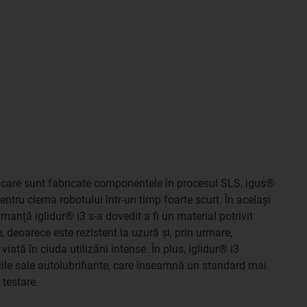
la care sunt fabricate componentele în procesul SLS, igus®
entru clema robotului într-un timp foarte scurt. În același
rmanță iglidur® i3 s-a dovedit a fi un material potrivit
, deoarece este rezistent la uzură și, prin urmare,
ață în ciuda utilizării intense. În plus, iglidur® i3
iile sale autolubrifiante, care înseamnă un standard mai
 testare.