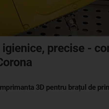
 igienice, precise - c
 Corona
mprimanta 3D pentru brațul de prind