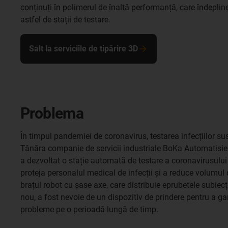
conținuți în polimerul de înaltă performanță, care îndepline
astfel de stații de testare.
Salt la serviciile de tipărire 3D
Problema
În timpul pandemiei de coronavirus, testarea infecțiilor su
Tânăra companie de servicii industriale BoKa Automatisi
a dezvoltat o stație automată de testare a coronavirusului
proteja personalul medical de infecții și a reduce volumul
brațul robot cu șase axe, care distribuie eprubetele subiecți
nou, a fost nevoie de un dispozitiv de prindere pentru a g
probleme pe o perioadă lungă de timp.