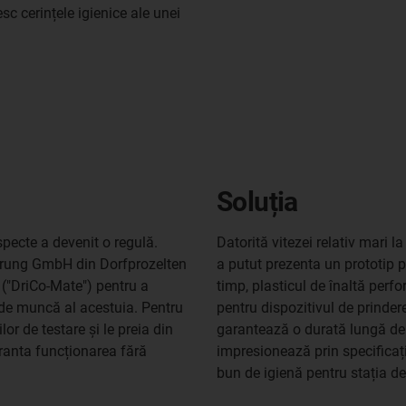
sc cerințele igienice ale unei
Soluția
specte a devenit o regulă.
Datorită vitezei relativ mari 
erung GmbH din Dorfprozelten
a putut prezenta un prototip p
 ("DriCo-Mate") pentru a
timp, plasticul de înaltă perfo
 de muncă al acestuia. Pentru
pentru dispozitivul de prindere
lor de testare și le preia din
garantează o durată lungă de vi
aranta funcționarea fără
impresionează prin specificaț
bun de igienă pentru stația de