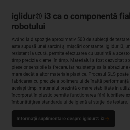
iglidur® i3 ca o componentă fiab
robotului
Având la dispoziție aproximativ 500 de subiecți de testare
este supusă unei sarcini și mișcări constante. iglidur i3, 
rezistent la uzură, permite efectuarea cu ușurință a acesto
timp precizia clemei în timp. Materialul a fost dezvoltat s
pieselor sensibile la frecare, iar rezistența sa la abraziune
mare decât a altor materiale plastice. Procesul SLS poate f
fabricarea cu precizie a polimerului de înaltă performanță la
același timp, materialul prezintă o mare stabilitate în utiliz
încorporat în plastic permite funcționarea fără lubrifiere e
îmbunătățirea standardului de igienă al stației de testare.
Informații suplimentare despre iglidur® i3