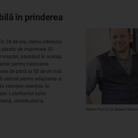
ilă în prinderea
 în 24 de ore, clema robotului
un plastic de imprimare 3D
r mișcări, păstrând în același
pecial pentru fabricarea
 este de până la 50 de ori mai
i utilizat pentru adaptarea și
 cerințele clienților. În
are. Lubrifiantul solid
xternă, contribuind la
Simon Karl (l.) și Severin Bob