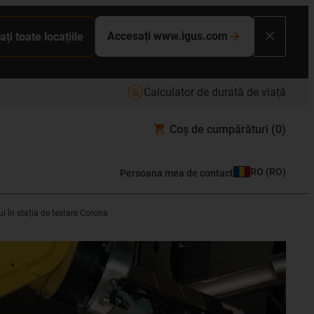
Accesați www.igus.com
ați toate locațiile
Calculator de durată de viață
Coș de cumpărături
(0)
RO
(
RO
)
Persoana mea de contact
i în stația de testare Corona