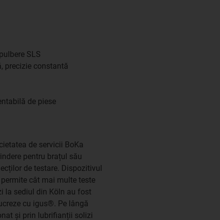
 pulbere SLS
ă, precizie constantă
entabilă de piese
cietatea de servicii BoKa
ndere pentru brațul său
ecților de testare. Dispozitivul
 permite cât mai multe teste
i la sediul din Köln au fost
 lucreze cu igus®. Pe lângă
t și prin lubrifianții solizi