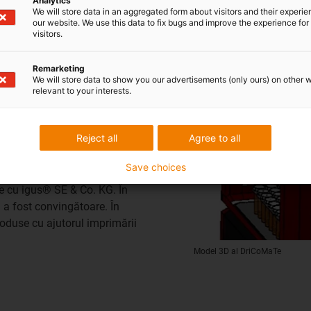
Analytics
We will store data in an aggregated form about visitors and their experi
our website. We use this data to fix bugs and improve the experience for 
visitors.
impul pandemiei
Remarketing
We will store data to show you our advertisements (only ours) on other 
relevant to your interests.
tant să se producă și să se
Reject all
Agree to all
tru a prezenta stația de
ului SLS și livrarea în termen
Save choices
v pentru care compania de
ze cu igus® SE & Co. KG. În
i a fost convingătoare. În
roduse cu ajutorul imprimării
Model 3D al DriCoMaTe