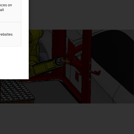
ences on
all
websites