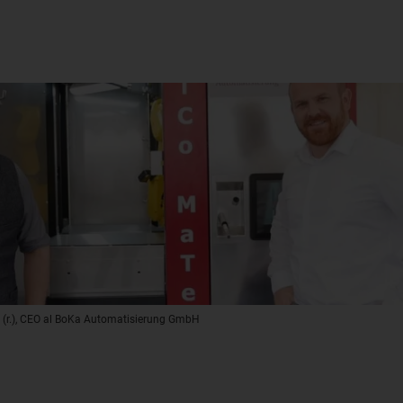
on (r.), CEO al BoKa Automatisierung GmbH