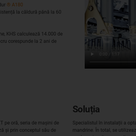
idur
® A180
ezistență la căldură până la 60
ine, KHS calculează 14.000 de
ucru corespunde la 2 ani de
Soluția
ET pe oră, seria de mașini de
Specialistul în instalații a o
ă și prin conceptul său de
mandrine. În total, se utilize