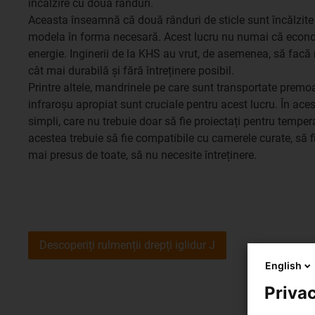
încălzire cu două rânduri.
Aceasta înseamnă că două rânduri de sticle sunt încălzite 
modela în forma necesară. Acest lucru nu numai că econ
energie. Inginerii de la KHS au vrut, de asemenea, să fac
cât mai durabilă și fără întreținere posibil.
Printre altele, mandrinele pe care sunt transportate premoal
infraroșu apropiat sunt cruciale pentru acest lucru. În ace
simpli, care nu trebuie doar să fie proiectați pentru tempe
acestea trebuie să fie compatibile cu camerele curate, să fi
mai presus de toate, să nu necesite întreținere.
Descoperiți rulmenții drepți iglidur J
English
Privac