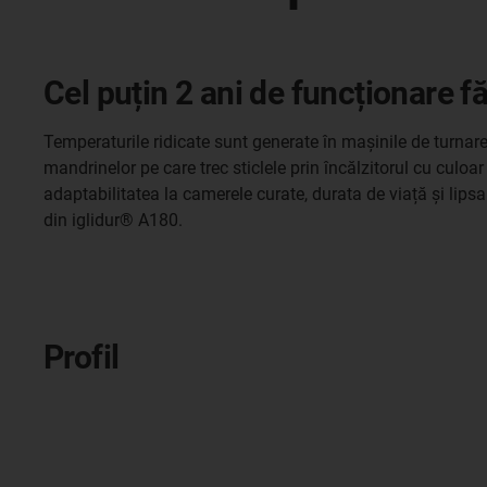
Cel puțin 2 ani de funcționare făr
Temperaturile ridicate sunt generate în mașinile de turnare
mandrinelor pe care trec sticlele prin încălzitorul cu culoa
adaptabilitatea la camerele curate, durata de viață și lipsa
din iglidur® A180.
Profil