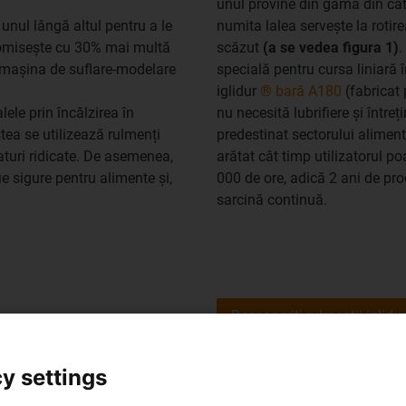
unul provine din gama din ca
unul lângă altul pentru a le
numita lalea servește la rotir
omisește cu 30% mai multă
scăzut
(a se vedea figura 1)
.
ă mașina de suflare-modelare
specială pentru cursa liniară 
iglidur
® bară A180
(fabricat 
ele prin încălzirea în
nu necesită lubrifiere și într
stea se utilizează rulmenți
predestinat sectorului aliment
raturi ridicate. De asemenea,
arătat cât timp utilizatorul p
e sigure pentru alimente și,
000 de ore, adică 2 ani de pro
sarcină continuă.
Descoperiți rulmenții iglidu
y settings