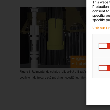
This websi
Protection
consent to 
specific p
specific pu
Visit our P
Figura 1:
Rulmentul de catalog iglidur® J utilizat în lalea servește la
coeficient de frecare scăzut și nu necesită lubrifiere și întreținere.