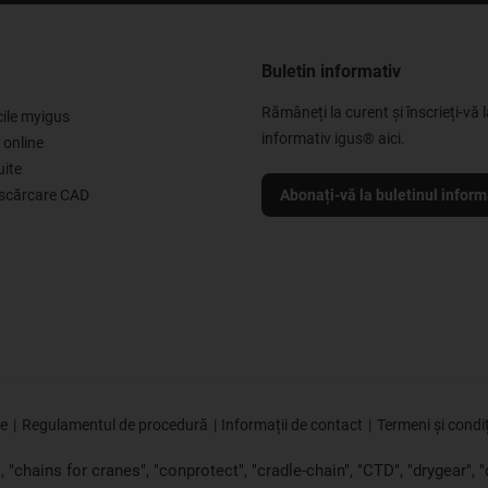
Buletin informativ
Rămâneți la curent și înscrieți-vă l
cile myigus
informativ igus® aici.
 online
uite
escărcare CAD
Abonați-vă la buletinul inform
ie
Regulamentul de procedură
Informații de contact
Termeni și condiț
"chains for cranes", "conprotect", "cradle-chain", "CTD", "drygear", "dr