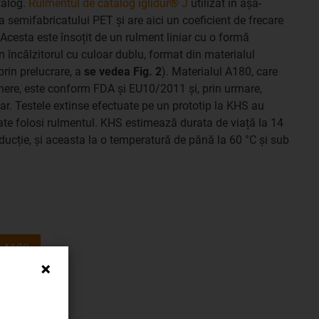
talog.
Rulmentul de catalog iglidur® J
utilizat în așa-
ea semifabricatului PET și are aici un coeficient de frecare
 Acesta este însoțit de un rulment liniar cu o formă
în încălzitorul cu culoar dublu, format din materialul
prin prelucrare, a
se vedea Fig. 2
). Materialul A180, care
eținere, este conform FDA și EU10/2011 și, prin urmare,
ar. Testele extinse efectuate pe un prototip la KHS au
oate folosi rulmentul. KHS estimează durata de viață la 14
ducție, și aceasta la o temperatură de până la 60 °C și sub
r A180