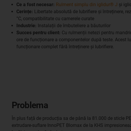
Ce a fost necesar:
Rulment simplu din iglidur® J
și igl
Cerințe:
Libertate absolută de lubrifiere și întreținere, r
°C, compatibilitate cu camerele curate
Industrie:
Instalații de îmbuteliere a băuturilor
Succes pentru client:
Cu rulmenții netezi pentru mandr
ore de funcționare a componentelor după teste. Acest l
funcționare complet fără întreținere și lubrifiere.
Problema
În plus față de producția sa de până la 81.000 de sticle P
extrudare-suflare InnoPET Blomax de la KHS impresioneaz