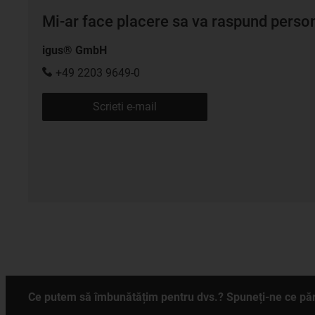
Mi-ar face placere sa va raspund persona
igus® GmbH
+49 2203 9649-0
Scrieti e-mail
Ce putem să îmbunătățim pentru dvs.? Spuneți-ne ce păr