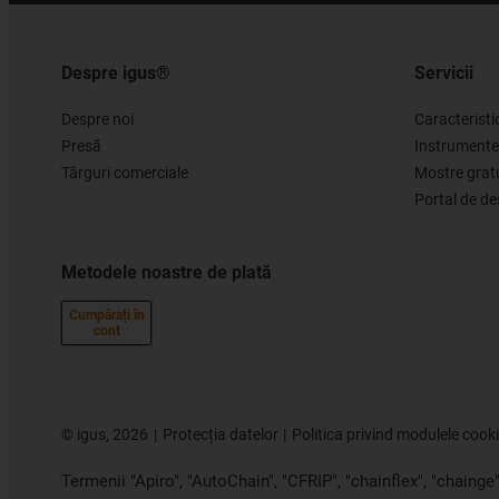
Despre igus®
Servicii
Despre noi
Caracteristi
Presă
Instrumente
Târguri comerciale
Mostre grat
Portal de d
Metodele noastre de plată
Cumpărați în
cont
©
igus, 2026
Protecția datelor
Politica privind modulele cook
Termenii "Apiro", "AutoChain", "CFRIP", "chainflex", "chainge", 