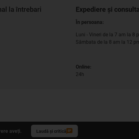
l la întrebari
Expediere și consult
În persoana:
Luni - Vineri de la 7 am la 8 
Sâmbata de la 8 am la 12 p
Online:
24h
ere aveți.
Laudă și critică