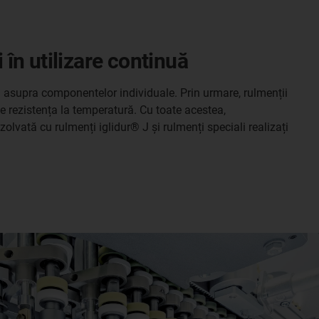
i în utilizare continuă
și asupra componentelor individuale. Prin urmare, rulmenții
ște rezistența la temperatură. Cu toate acestea,
zolvată cu rulmenți iglidur® J și rulmenți speciali realizați