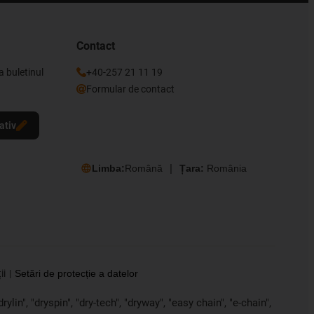
Contact
a buletinul
+40-257 21 11 19
Formular de contact
ativ
Limba:
Română
Țara:
România
ii
Setări de protecție a datelor
ylin", "dryspin", "dry-tech", "dryway", "easy chain", "e-chain",