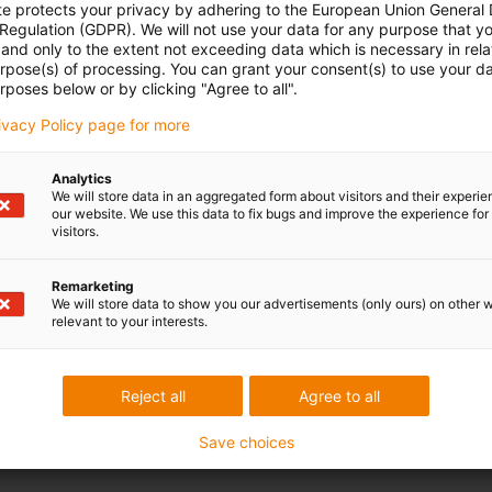
te protects your privacy by adhering to the European Union General
 Regulation (GDPR). We will not use your data for any purpose that y
and only to the extent not exceeding data which is necessary in relat
urpose(s) of processing. You can grant your consent(s) to use your da
rposes below or by clicking "Agree to all".
rivacy Policy page for more
Analytics
We will store data in an aggregated form about visitors and their experi
our website. We use this data to fix bugs and improve the experience for 
visitors.
Remarketing
We will store data to show you our advertisements (only ours) on other 
Figura 2:
Un rulment liniar într-
relevant to your interests.
 rotirea semifabricatului PET. Acesta are un
materialul iglidur® bar stock A
EU10/2011.
Reject all
Agree to all
Save choices