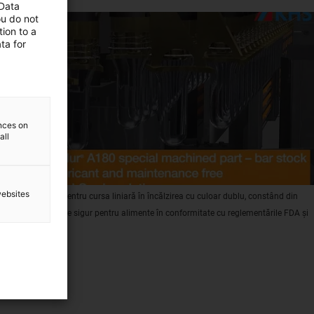
 Data
ou do not
ion to a
ta for
ences on
all
websites
o formă specială pentru cursa liniară în încălzirea cu culoar dublu, constând din
180. Materialul este sigur pentru alimente în conformitate cu reglementările FDA și