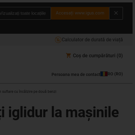
Accesați www.igus.com
Vizualizați toate locațiile
Calculator de durată de viață
Coș de cumpărături
(0)
RO
(
RO
)
Persoana mea de contact
 suflare cu încălzire pe două benzi
 iglidur la mașinile