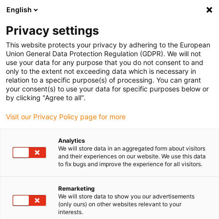
English
Vă rugăm să alegeți locația de livrare
Privacy settings
Selectarea paginii de țară/regiune poate influența diverși factori
This website protects your privacy by adhering to the European
Union General Data Protection Regulation (GDPR). We will not
Vizualizați toate locațiile
use your data for any purpose that you do not consent to and
only to the extent not exceeding data which is necessary in
Accesați www.igus.com
relation to a specific purpose(s) of processing. You can grant
your consent(s) to use your data for specific purposes below or
by clicking "Agree to all".
(0)
Visit our Privacy Policy page for more
Pagina de pornire
Exemple de aplicații
Analytics
We will store data in an aggregated form about visitors
Lanțuri energetice pentru roboți flexibili de paletizare
and their experiences on our website. We use this data
to fix bugs and improve the experience for all visitors.
Remarketing
We will store data to show you our advertisements
(only ours) on other websites relevant to your
interests.