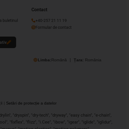
Contact
a buletinul
+40-257 21 11 19
Formular de contact
ativ
Limba:
Română
Țara:
România
ii
Setări de protecție a datelor
ylin", "dryspin", "dry-tech", "dryway", "easy chain", "e-chain",
 "fixflex", "flizz", "i.Cee", "ibow", "igear", "iglide", "iglidur",
, "manus", "motion plastics", "motion polymers",