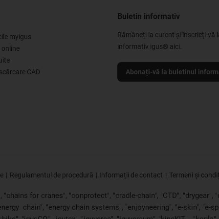
Buletin informativ
Rămâneți la curent și înscrieți-vă l
cile myigus
informativ igus® aici.
 online
uite
escărcare CAD
Abonați-vă la buletinul inform
ie
Regulamentul de procedură
Informații de contact
Termeni și condiț
"chains for cranes", "conprotect", "cradle-chain", "CTD", "drygear", "dr
"energy
chain", "energy chain systems", "enjoyneering", "e-skin", "e-spool",
bike", "igusGO", "igutex", "iguverse", "iguversum", "kineKIT",
"kopla"