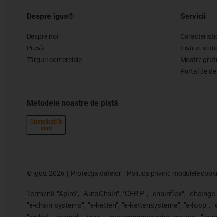
Despre igus®
Servicii
Despre noi
Caracteristi
Presă
Instrumente
Târguri comerciale
Mostre grat
Portal de d
Metodele noastre de plată
Cumpărați în
cont
©
igus, 2026
Protecția datelor
Politica privind modulele cook
Termenii "Apiro", "AutoChain", "CFRIP", "chainflex", "chainge", 
"e-chain systems", "e-ketten", "e-kettensysteme", "e-loop", 
"igubal", "igumid", "igus", "igus improves what moves", "igus: