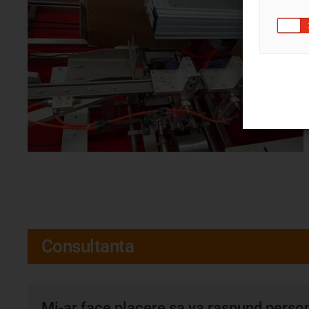
Consultanta
Mi-ar face placere sa va raspund persona