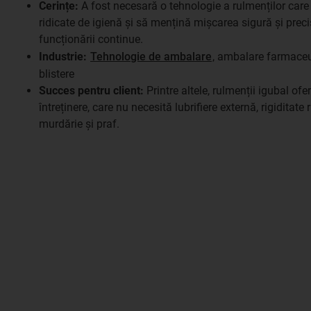
Cerințe:
A fost necesară o tehnologie a rulmenților car
ridicate de igienă și să mențină mișcarea sigură și prec
funcționării continue.
Industrie:
Tehnologie de ambalare
, ambalare farmace
blistere
Succes pentru client:
Printre altele, rulmenții igubal of
întreținere, care nu necesită lubrifiere externă, rigiditate 
murdărie și praf.