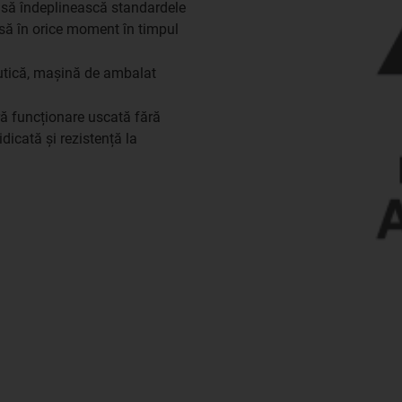
e să îndeplinească standardele
isă în orice moment în timpul
utică, mașină de ambalat
eră funcționare uscată fără
ridicată și rezistență la