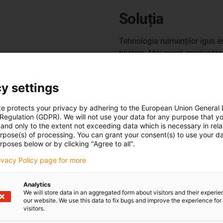
Soluția
Tehnologia rulmenților igus est
blistere. Mai exact, producăto
și pe o
un producător de mașini de
piuliță a șurubului conducăto
icație este o mașină de
y settings
inoxidabil
 ambalare, tehnologia de
. Printre altele, rulmenții igu
buie să fie întotdeauna igienice
te protects your privacy by adhering to the European Union General
necesită lubrifiere externă, rig
 acestea trebuie să poată
 Regulation (GDPR). We will not use your data for any purpose that y
utilizatorul economisește costu
and only to the extent not exceeding data which is necessary in relat
în timpul funcționării
urpose(s) of processing. You can grant your consent(s) to use your da
soluțiile de rulmenți sunt, de
rposes below or by clicking "Agree to all".
rivacy Policy page for more
Privire de ansamblu asupra
Analytics
We will store data in an aggregated form about visitors and their experi
our website. We use this data to fix bugs and improve the experience for 
visitors.