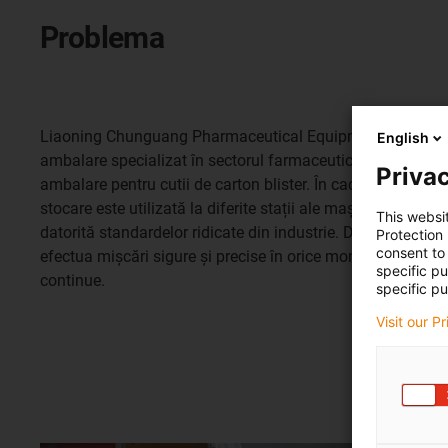
Problema
Liaoning Chunguang Pharmaceutical Equipment Co. este 
English
ambalare specializat în sectorul farmaceutic. Această apl
Privac
ambalare pentru cutii de carton blister. În cadrul liniei de
stocare este utilizată la diferite stații ale mașinii, care tre
This websi
datorită standardelor ridicate din industrie. De asemenea,
Protection
consent to 
efectua mișcări sigure și precise în orice moment, chiar și 
specific p
continue.
specific pu
Visit our P