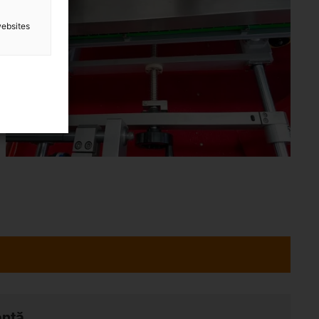
websites
anță