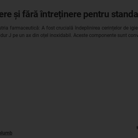
ere și fără întreținere pentru standa
ria farmaceutică: A fost crucială îndeplinirea cerințelor de igien
idur J pe un ax din oțel inoxidabil. Aceste componente sunt conving
 plumb