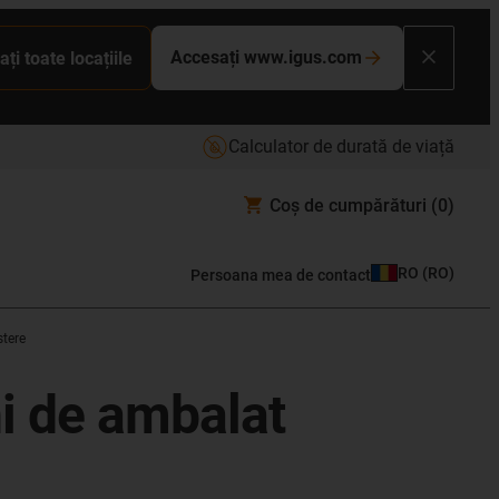
Accesați www.igus.com
ați toate locațiile
Calculator de durată de viață
Coș de cumpărături
(0)
RO
(
RO
)
Persoana mea de contact
stere
ni de ambalat