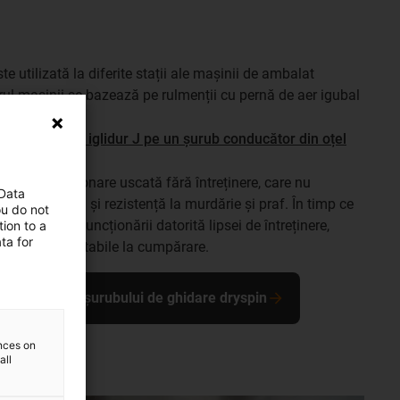
e utilizată la diferite stații ale mașinii de ambalat
rul mașinii se bazează pe rulmenții cu pernă de aer igubal
r din material iglidur J pe un șurub conducător din oțel
bal oferă funcționare uscată fără întreținere, care nu
 Data
iditate ridicată și rezistență la murdărie și praf. În timp ce
ou do not
ri în timpul funcționării datorită lipsei de întreținere,
ion to a
ta for
 asemenea, rentabile la cumpărare.
 tehnologiei șurubului de ghidare dryspin
ences on
all