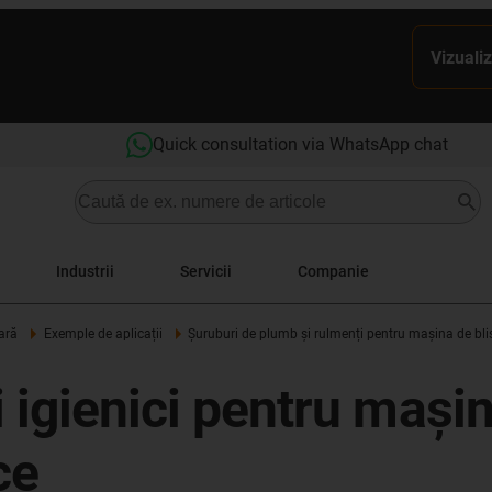
Vizualiz
Quick consultation via WhatsApp chat
Industrii
Servicii
Companie
ară
Exemple de aplicații
Șuruburi de plumb și rulmenți pentru mașina de bli
i igienici pentru mași
ce