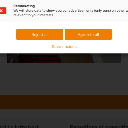
Remarketing
We will store data to show you our advertisements (only ours) on other 
relevant to your interests.
Reject all
Agree to all
Save choices
l la întrebari
Expediere și consult