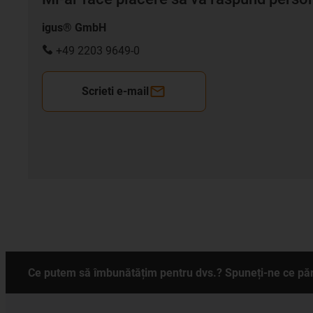
igus® GmbH
+49 2203 9649-0
Scrieti e-mail
Ce putem să îmbunătățim pentru dvs.? Spuneți-ne ce păr