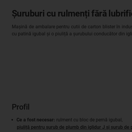
Șuruburi cu rulmenți fără lubrifi
Mașină de ambalare pentru cutii de carton blister în indust
cu patină igubal și o piuliță a șurubului conducător din igl
Profil
Ce a fost necesar:
rulment cu bloc de pernă igubal,
piuliță pentru șurub de plumb din iglidur J și șurub de