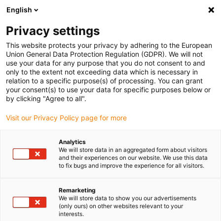
English
Vă rugăm să alegeți locația de livrare
Privacy settings
Selectarea paginii de țară/regiune poate influența diverși factori
This website protects your privacy by adhering to the European
Union General Data Protection Regulation (GDPR). We will not
Vizualizați toate locațiile
use your data for any purpose that you do not consent to and
only to the extent not exceeding data which is necessary in
relation to a specific purpose(s) of processing. You can grant
Accesați www.igus.com
your consent(s) to use your data for specific purposes below or
by clicking "Agree to all".
Visit our Privacy Policy page for more
(0)
Analytics
We will store data in an aggregated form about visitors
Pagina de pornire
Tipuri
tehnologia de rețea
and their experiences on our website. We use this data
to fix bugs and improve the experience for all visitors.
Exploatarea tehnologiei
Remarketing
We will store data to show you our advertisements
(only ours) on other websites relevant to your
de rețea
interests.