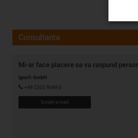
Consultanta
Mi-ar face placere sa va raspund persona
igus® GmbH
+49 2203 9649-0
Scrieti e-mail