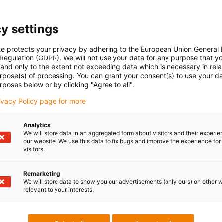
mașini-unelte în care nu se folosesc bio-uleiuri.
i rezistente la bio-ulei în conformitate cu VDMA 24568 cu Plant
y settings
t lucru le face un cablu ideal pentru mașinile-unelte, de exemplu, î
te protects your privacy by adhering to the European Union General
 Regulation (GDPR). We will not use your data for any purpose that y
and only to the extent not exceeding data which is necessary in relat
urpose(s) of processing. You can grant your consent(s) to use your da
rposes below or by clicking "Agree to all".
 rezistente la ulei din laboratorul d
rivacy Policy page for more
 testare de 2.750 m2 și testate în cele mai nefavorabile condiții.
Analytics
 lung permite igus® să reducă costurile și, în același timp, să gar
We will store data in an aggregated form about visitors and their experi
our website. We use this data to fix bugs and improve the experience for 
 instrumentele igus® ca bază pentru calculele privind durata de vi
visitors.
ezistente la ulei. În plus, igus® oferă cabluri liber configurabile
 personalizate, chiar și cu o
rază de îndoire extrem de mică
.
Remarketing
We will store data to show you our advertisements (only ours) on other 
relevant to your interests.
t
Ecranate în funcție de aplicație și concepute pentru utilizare d
iferite intervale de temperatură și chiar condiții dificile, cum a