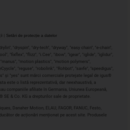
ii
Setări de protecție a datelor
ylin", "dryspin", "dry-tech", "dryway", "easy chain", "e-chain",
 "fixflex", "flizz", "i.Cee", "ibow", "igear", "iglide", "iglidur",
, "manus", "motion plastics", "motion polymers",
Cyycle", "reguse", "robolink", "Rohbot", "savfe", "speedigus",
iros" și "yes" sunt mărci comerciale protejate legal de igus®
sta este o listă reprezentativă, dar neexhaustivă, a
G sau companiile afiliate în Germania, Uniunea Europeană,
® SE & Co. KG a drepturilor sale de proprietate.
chniques, Danaher Motion, ELAU, FAGOR, FANUC, Festo,
ducător de acționări menționat pe acest site. Produsele