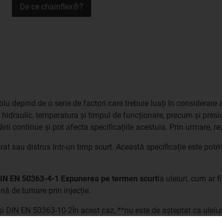
De ce chainflex®?
cablu depind de o serie de factori care trebuie luați în considerare
idraulic, temperatura și timpul de funcționare, precum și presiun
izării continue și pot afecta specificațiile acestuia. Prin urmare, r
orat sau distrus într-un timp scurt. Această specificație este potri
i DIN EN 50363-4-1 Expunerea pe termen scurt
la uleiuri, cum ar 
nă de turnare prin injecție.
i DIN EN 50363-10-2În acest caz, **nu este de așteptat ca uleiuri