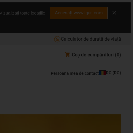
Accesați www.igus.com
Vizualizați toate locațiile
Calculator de durată de viață
Coș de cumpărături
(0)
RO
(
RO
)
Persoana mea de contact