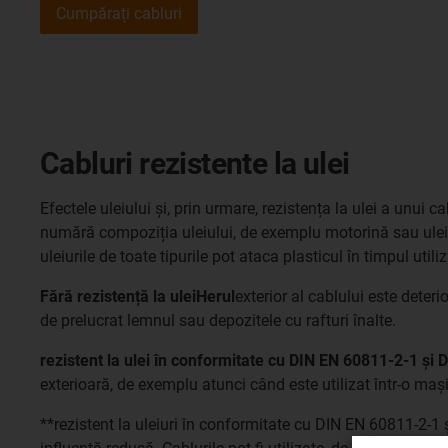
Cumpărați cabluri
Cabluri rezistente la ulei
Efectele uleiului și, prin urmare, rezistența la ulei a unui 
numără compoziția uleiului, de exemplu motorină sau ulei h
uleiurile de toate tipurile pot ataca plasticul în timpul util
Fără rezistență la uleiHerul
exterior al cablului este deteri
de prelucrat lemnul sau depozitele cu rafturi înalte.
rezistent la ulei în conformitate cu DIN EN 60811-2-1 ș
exterioară, de exemplu atunci când este utilizat într-o mași
**rezistent la uleiuri în conformitate cu DIN EN 60811-2-1 ș