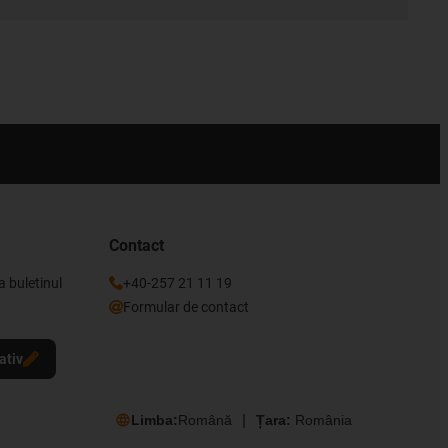
Contact
a buletinul
+40-257 21 11 19
Formular de contact
ativ
Limba:
Română
Țara:
România