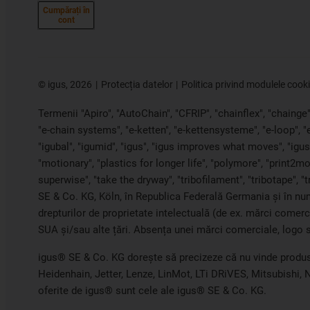
Cumpărați în
cont
©
igus, 2026
Protecția datelor
Politica privind modulele cook
Termenii "Apiro", "AutoChain", "CFRIP", "chainflex", "chainge", 
"e-chain systems", "e-ketten", "e-kettensysteme", "e-loop", 
"igubal", "igumid", "igus", "igus improves what moves", "igus:
"motionary", "plastics for longer life", "polymore", "print2mo
superwise", "take the dryway", "tribofilament", "tribotape", "
SE & Co. KG, Köln, în Republica Federală Germania și în nume
drepturilor de proprietate intelectuală (de ex. mărci comer
SUA și/sau alte țări. Absența unei mărci comerciale, logo s
igus® SE & Co. KG dorește să precizeze că nu vinde produs
Heidenhain, Jetter, Lenze, LinMot, LTi DRiVES, Mitsubishi,
oferite de igus® sunt cele ale igus® SE & Co. KG.