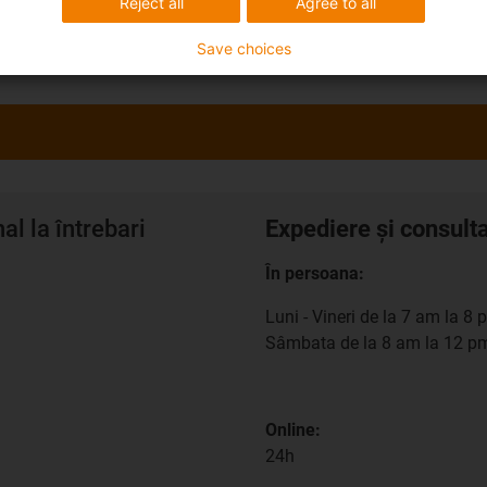
Reject all
Agree to all
Save choices
l la întrebari
Expediere și consult
În persoana:
Luni - Vineri de la 7 am la 8 
Sâmbata de la 8 am la 12 p
Online:
24h