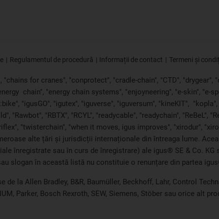
ie
Regulamentul de procedură
Informații de contact
Termeni și condiț
"chains for cranes", "conprotect", "cradle-chain", "CTD", "drygear", "dr
"energy
chain", "energy chain systems", "enjoyneering", "e-skin", "e-spool",
bike", "igusGO", "igutex", "iguverse", "iguversum", "kineKIT",
"kopla"
ld", "Rawbot", "RBTX", "RCYL", "readycable", "readychain", "ReBeL", "Re
triflex", "twisterchain", "when it moves, igus improves", "xirodur", "x
roase alte țări și jurisdicții internaționale din întreaga lume. Acea
ciale înregistrate sau în curs de înregistrare) ale igus® SE & Co. K
au slogan în această listă nu constituie o renunțare din partea igus
e de la Allen Bradley, B&R, Baumüller, Beckhoff, Lahr, Control Te
 NUM, Parker, Bosch Rexroth, SEW, Siemens, Stöber sau orice alt pro