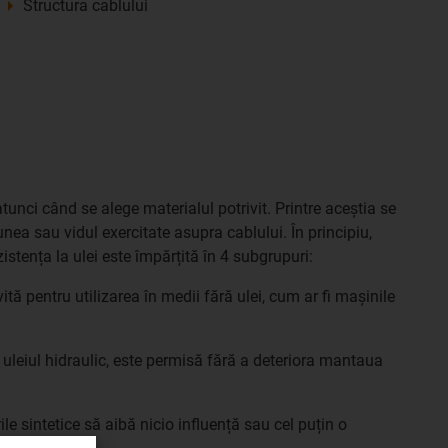
Structura cablului
 atunci când se alege materialul potrivit. Printre aceștia se
ea sau vidul exercitate asupra cablului. În principiu,
ezistența la ulei este împărțită în 4 subgrupuri:
vită pentru utilizarea în medii fără ulei, cum ar fi mașinile
fi uleiul hidraulic, este permisă fără a deteriora mantaua
le sintetice să aibă nicio influență sau cel puțin o