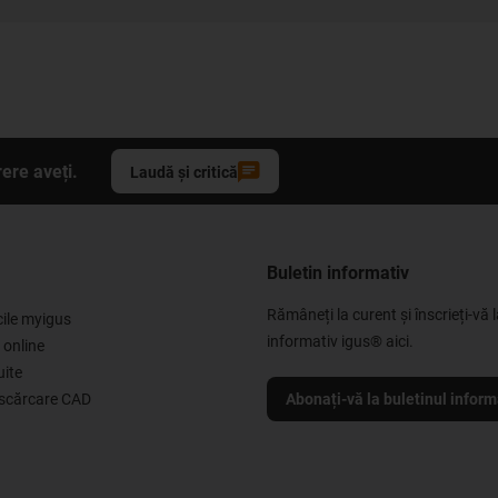
ere aveți.
Laudă și critică
Buletin informativ
Rămâneți la curent și înscrieți-vă l
cile myigus
informativ igus® aici.
 online
uite
escărcare CAD
Abonați-vă la buletinul inform