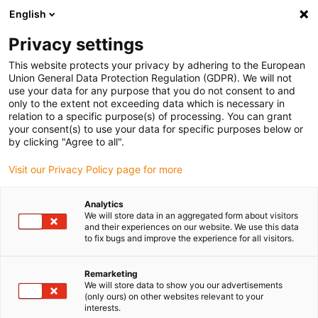
English
Vă rugăm să alegeți locația de livrare
Privacy settings
Selectarea paginii de țară/regiune poate influența diverși factori
This website protects your privacy by adhering to the European
Union General Data Protection Regulation (GDPR). We will not
Vizualizați toate locațiile
use your data for any purpose that you do not consent to and
only to the extent not exceeding data which is necessary in
relation to a specific purpose(s) of processing. You can grant
Accesați www.igus.com
your consent(s) to use your data for specific purposes below or
by clicking "Agree to all".
Visit our Privacy Policy page for more
(0)
Analytics
We will store data in an aggregated form about visitors
Pagina de pornire
Gama de cabluri
Cabluri pentru roboți
and their experiences on our website. We use this data
to fix bugs and improve the experience for all visitors.
Remarketing
We will store data to show you our advertisements
(only ours) on other websites relevant to your
interests.