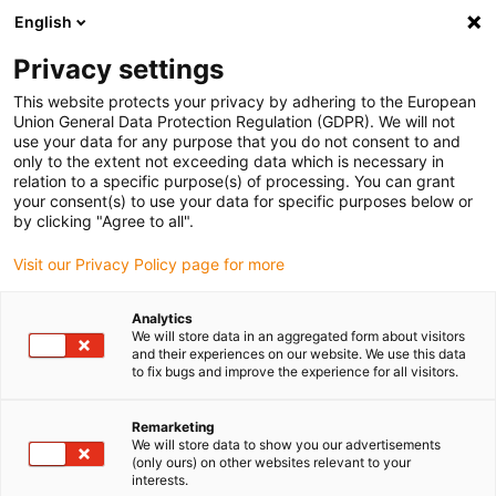
English
Vă rugăm să alegeți locația de livrare
Privacy settings
Selectarea paginii de țară/regiune poate influența diverși factori
This website protects your privacy by adhering to the European
Union General Data Protection Regulation (GDPR). We will not
Vizualizați toate locațiile
use your data for any purpose that you do not consent to and
only to the extent not exceeding data which is necessary in
relation to a specific purpose(s) of processing. You can grant
Accesați www.igus.com
your consent(s) to use your data for specific purposes below or
by clicking "Agree to all".
Visit our Privacy Policy page for more
(0)
Analytics
We will store data in an aggregated form about visitors
Pagina de pornire
Noutăți
and their experiences on our website. We use this data
to fix bugs and improve the experience for all visitors.
CFCLEAN cu o garanție de 40 de milioane de lovituri duble
Remarketing
We will store data to show you our advertisements
Și mai multă siguranță
(only ours) on other websites relevant to your
interests.