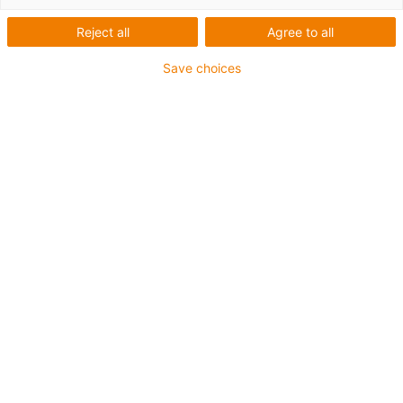
pentru camerele curate
Reject all
Agree to all
Save choices
CFCLEAN cu o garanție
de 40 de milioane de
curse duble
CFCLEAN
Mai multe despre soluțiile noastre pentru
camere curate