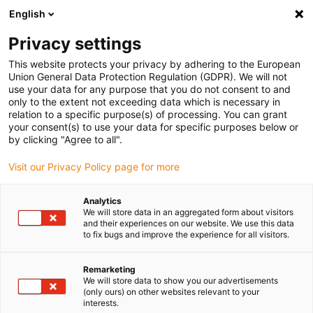
English
Vă rugăm să alegeți locația de livrare
Privacy settings
Selectarea paginii de țară/regiune poate influența diverși factori
This website protects your privacy by adhering to the European
Union General Data Protection Regulation (GDPR). We will not
Vizualizați toate locațiile
use your data for any purpose that you do not consent to and
only to the extent not exceeding data which is necessary in
relation to a specific purpose(s) of processing. You can grant
Accesați www.igus.com
your consent(s) to use your data for specific purposes below or
by clicking "Agree to all".
Visit our Privacy Policy page for more
(0)
Analytics
We will store data in an aggregated form about visitors
Pagina de pornire
Aplicații
and their experiences on our website. We use this data
to fix bugs and improve the experience for all visitors.
Rulmenți liniari pentru sistemele de direcție ale remorcilor de autobuz
Remarketing
We will store data to show you our advertisements
Rulmenți liniari pentru
(only ours) on other websites relevant to your
interests.