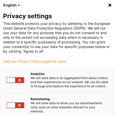
English
Vă rugăm să alegeți locația de livrare
Privacy settings
Selectarea paginii de țară/regiune poate influența diverși factori
This website protects your privacy by adhering to the European
Union General Data Protection Regulation (GDPR). We will not
Vizualizați toate locațiile
use your data for any purpose that you do not consent to and
only to the extent not exceeding data which is necessary in
relation to a specific purpose(s) of processing. You can grant
Accesați www.igus.com
your consent(s) to use your data for specific purposes below or
by clicking "Agree to all".
Visit our Privacy Policy page for more
(0)
Analytics
We will store data in an aggregated form about visitors
Pagina de pornire
Exemple de aplicații
and their experiences on our website. We use this data
to fix bugs and improve the experience for all visitors.
Tehnologie de rulment pentru instalarea luminii giroscopice
Remarketing
We will store data to show you our advertisements
Cinci kilograme mai ușor:
(only ours) on other websites relevant to your
interests.