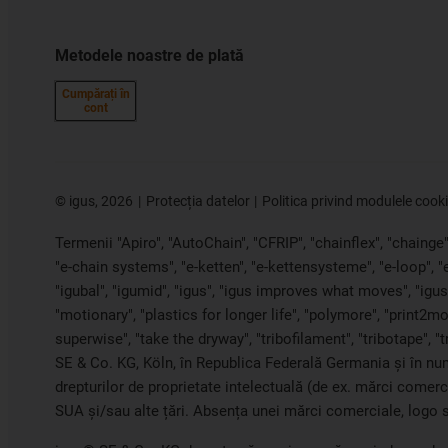
Metodele noastre de plată
Cumpărați în
cont
©
igus, 2026
Protecția datelor
Politica privind modulele cook
Termenii "Apiro", "AutoChain", "CFRIP", "chainflex", "chainge", 
"e-chain systems", "e-ketten", "e-kettensysteme", "e-loop", 
"igubal", "igumid", "igus", "igus improves what moves", "igus:
"motionary", "plastics for longer life", "polymore", "print2mo
superwise", "take the dryway", "tribofilament", "tribotape", "
SE & Co. KG, Köln, în Republica Federală Germania și în nume
drepturilor de proprietate intelectuală (de ex. mărci comer
SUA și/sau alte țări. Absența unei mărci comerciale, logo s