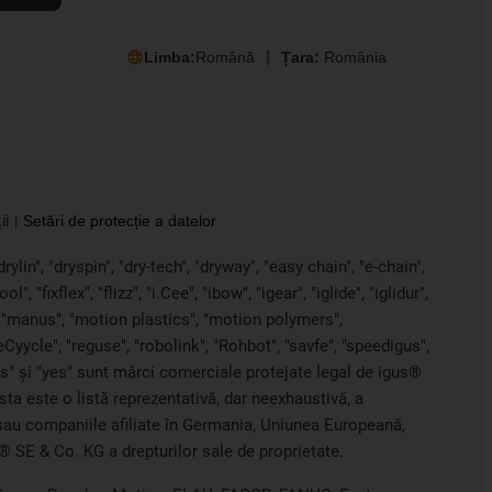
Limba:
Română
Țara:
România
ii
Setări de protecție a datelor
ylin", "dryspin", "dry-tech", "dryway", "easy chain", "e-chain",
 "fixflex", "flizz", "i.Cee", "ibow", "igear", "iglide", "iglidur",
, "manus", "motion plastics", "motion polymers",
Cyycle", "reguse", "robolink", "Rohbot", "savfe", "speedigus",
iros" și "yes" sunt mărci comerciale protejate legal de igus®
sta este o listă reprezentativă, dar neexhaustivă, a
G sau companiile afiliate în Germania, Uniunea Europeană,
® SE & Co. KG a drepturilor sale de proprietate.