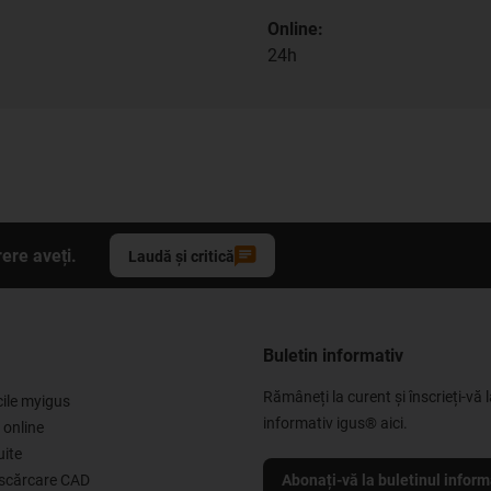
Online:
24h
ere aveți.
Laudă și critică
Buletin informativ
Rămâneți la curent și înscrieți-vă l
cile myigus
informativ igus® aici.
 online
uite
escărcare CAD
Abonați-vă la buletinul inform