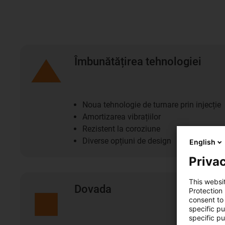
Îmbunătățirea tehnologiei
Noua tehnologie de turnare prin injecție
Amortizarea vibrațiilor
Rezistent la coroziune
Diverse opțiuni de design
English
Privac
This websi
Dovada
Protection
consent to 
specific p
specific pu