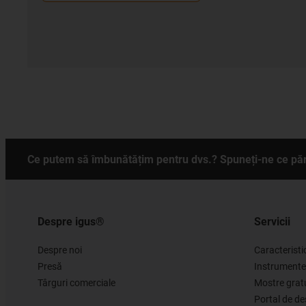
Ce putem să îmbunătățim pentru dvs.? Spuneți-ne ce păr
Despre igus®
Servicii
Despre noi
Caracteristi
Presă
Instrumente
Târguri comerciale
Mostre grat
Portal de d