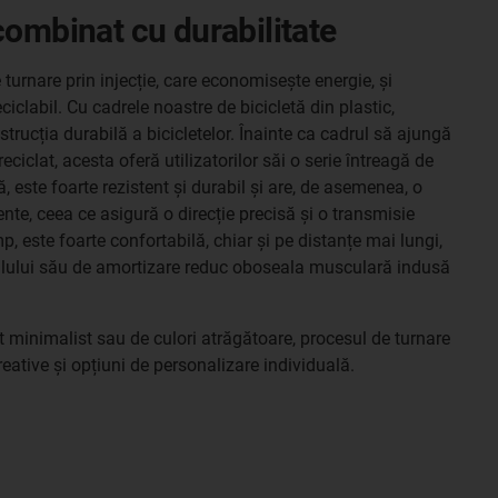
combinat cu durabilitate
turnare prin injecție, care economisește energie, și
iclabil. Cu cadrele noastre de bicicletă din plastic,
rucția durabilă a bicicletelor. Înainte ca cadrul să ajungă
e reciclat, acesta oferă utilizatorilor săi o serie întreagă de
, este foarte rezistent și durabil și are, de asemenea, o
elente, ceea ce asigură o direcție precisă și o transmisie
mp, este foarte confortabilă, chiar și pe distanțe mai lungi,
ialului său de amortizare reduc oboseala musculară indusă
t minimalist sau de culori atrăgătoare, procesul de turnare
reative și opțiuni de personalizare individuală.