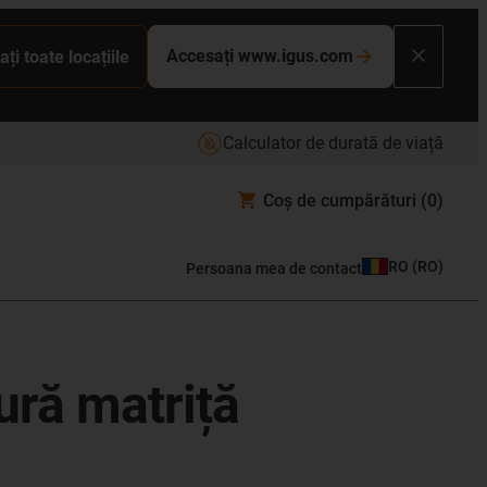
Accesați www.igus.com
ați toate locațiile
Calculator de durată de viață
Coș de cumpărături
(0)
RO
(
RO
)
Persoana mea de contact
gură matriță