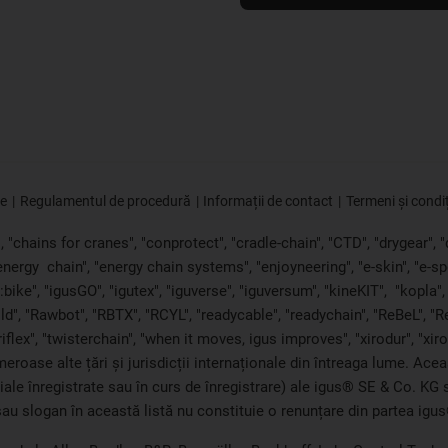
ie
Regulamentul de procedură
Informații de contact
Termeni și condiț
"chains for cranes", "conprotect", "cradle-chain", "CTD", "drygear", "dr
"energy
chain", "energy chain systems", "enjoyneering", "e-skin", "e-spool",
bike", "igusGO", "igutex", "iguverse", "iguversum", "kineKIT",
"kopla"
ld", "Rawbot", "RBTX", "RCYL", "readycable", "readychain", "ReBeL", "Re
triflex", "twisterchain", "when it moves, igus improves", "xirodur", "x
roase alte țări și jurisdicții internaționale din întreaga lume. Acea
ciale înregistrate sau în curs de înregistrare) ale igus® SE & Co. K
au slogan în această listă nu constituie o renunțare din partea igus