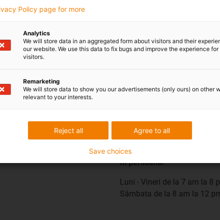
Proces de f
rivacy Policy page for more
Poate fi reci
Lanțuri de a
Analytics
We will store data in an aggregated form about visitors and their experi
our website. We use this data to fix bugs and improve the experience for 
visitors.
Remarketing
We will store data to show you our advertisements (only ours) on other 
relevant to your interests.
Reject all
Agree to all
l la întrebari
Expediere și consult
Save choices
În persoana:
Luni - Vineri de la 7 am la 8 
Sâmbata de la 8 am la 12 p