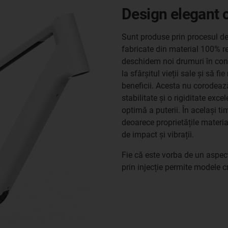
Design elegant 
Sunt produse prin procesul de 
fabricate din material 100% rec
deschidem noi drumuri în const
la sfârșitul vieții sale și să fi
beneficii. Acesta nu corodează
stabilitate și o rigiditate exc
optimă a puterii. În același ti
deoarece proprietățile mater
de impact și vibrații.
Fie că este vorba de un aspec
prin injecție permite modele c