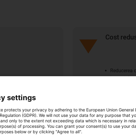
Cost redu
Reducerea co
Lanțuri de a
y settings
te protects your privacy by adhering to the European Union General
Sustenabil
 Regulation (GDPR). We will not use your data for any purpose that y
and only to the extent not exceeding data which is necessary in relat
urpose(s) of processing. You can grant your consent(s) to use your da
rposes below or by clicking "Agree to all".