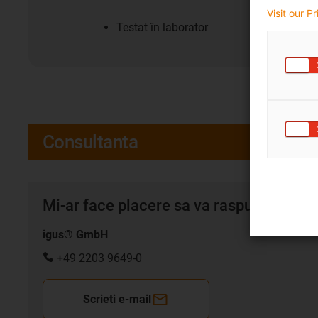
Visit our P
Testat în laborator
Consultanta
Mi-ar face placere sa va raspund persona
igus® GmbH
+49 2203 9649-0
Scrieti e-mail