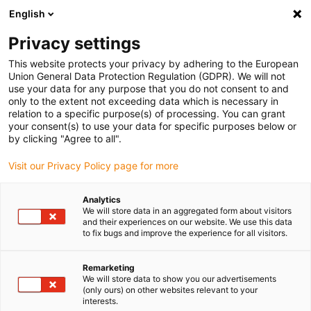
English
Vă rugăm să alegeți locația de livrare
Privacy settings
Selectarea paginii de țară/regiune poate influența diverși factori
This website protects your privacy by adhering to the European
Union General Data Protection Regulation (GDPR). We will not
Vizualizați toate locațiile
use your data for any purpose that you do not consent to and
only to the extent not exceeding data which is necessary in
relation to a specific purpose(s) of processing. You can grant
Accesați www.igus.com
your consent(s) to use your data for specific purposes below or
by clicking "Agree to all".
Visit our Privacy Policy page for more
(0)
Analytics
We will store data in an aggregated form about visitors
Pagina de pornire
Service
Cabluri de extensie
and their experiences on our website. We use this data
to fix bugs and improve the experience for all visitors.
Găsiți rapid cablul
Remarketing
We will store data to show you our advertisements
(only ours) on other websites relevant to your
prelungitor corespunzător
interests.