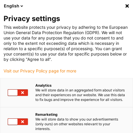
English
Vă rugăm să alegeți locația de livrare
Privacy settings
Selectarea paginii de țară/regiune poate influența diverși factori
This website protects your privacy by adhering to the European
Union General Data Protection Regulation (GDPR). We will not
Vizualizați toate locațiile
use your data for any purpose that you do not consent to and
only to the extent not exceeding data which is necessary in
Accesați www.igus.com
relation to a specific purpose(s) of processing. You can grant
your consent(s) to use your data for specific purposes below or
by clicking "Agree to all".
(0)
Visit our Privacy Policy page for more
Pagina de pornire
Module Connect
Suporturi Snap-on
Analytics
We will store data in an aggregated form about visitors
and their experiences on our website. We use this data
to fix bugs and improve the experience for all visitors.
Remarketing
We will store data to show you our advertisements
(only ours) on other websites relevant to your
interests.