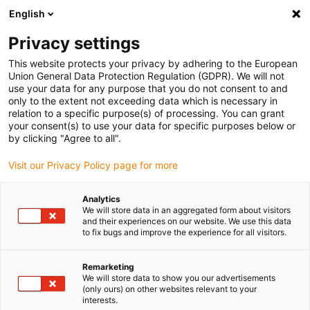
English
Vă rugăm să alegeți locația de livrare
Privacy settings
Selectarea paginii de țară/regiune poate influența diverși factori
This website protects your privacy by adhering to the European
Union General Data Protection Regulation (GDPR). We will not
Vizualizați toate locațiile
use your data for any purpose that you do not consent to and
only to the extent not exceeding data which is necessary in
relation to a specific purpose(s) of processing. You can grant
Accesați www.igus.com
your consent(s) to use your data for specific purposes below or
by clicking "Agree to all".
Visit our Privacy Policy page for more
(0)
Analytics
We will store data in an aggregated form about visitors
Pagina de pornire
Configurator online
and their experiences on our website. We use this data
to fix bugs and improve the experience for all visitors.
Taxă suplimentară pentru cupru
Remarketing
We will store data to show you our advertisements
Taxă suplimentară pentru
(only ours) on other websites relevant to your
interests.