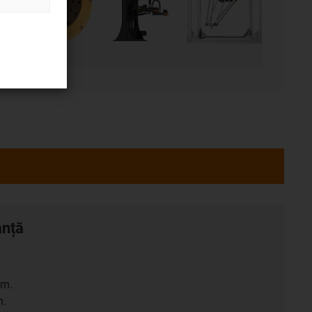
anță
pm.
m.