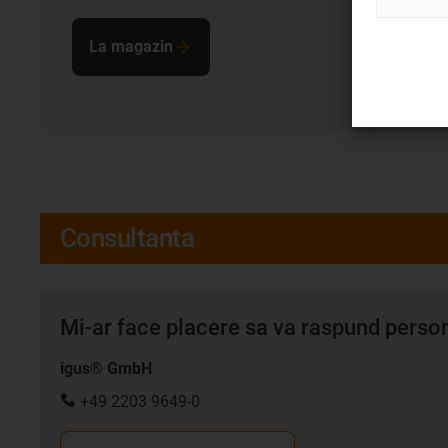
La magazin
Consultanta
Mi-ar face placere sa va raspund persona
igus® GmbH
+49 2203 9649-0