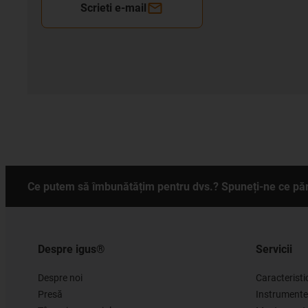
Scrieti e-mail
Ce putem să îmbunătățim pentru dvs.? Spuneți-ne ce păr
Despre igus®
Servicii
Despre noi
Caracteristi
Presă
Instrumente