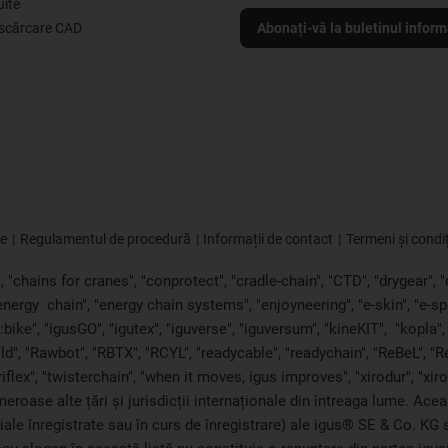
uite
escărcare CAD
Abonați-vă la buletinul inform
ie
Regulamentul de procedură
Informații de contact
Termeni și condiț
"chains for cranes", "conprotect", "cradle-chain", "CTD", "drygear", "dr
"energy
chain", "energy chain systems", "enjoyneering", "e-skin", "e-spool",
bike", "igusGO", "igutex", "iguverse", "iguversum", "kineKIT",
"kopla"
ld", "Rawbot", "RBTX", "RCYL", "readycable", "readychain", "ReBeL", "Re
triflex", "twisterchain", "when it moves, igus improves", "xirodur", "x
roase alte țări și jurisdicții internaționale din întreaga lume. Acea
ciale înregistrate sau în curs de înregistrare) ale igus® SE & Co. K