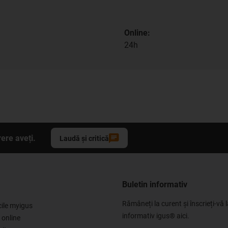
Online:
24h
ere aveți.
Laudă și critică
Buletin informativ
Rămâneți la curent și înscrieți-vă l
cile myigus
informativ igus® aici.
 online