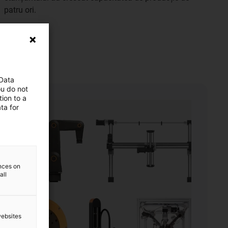
patru ori.
 Data
ou do not
ion to a
ta for
ences on
all
websites