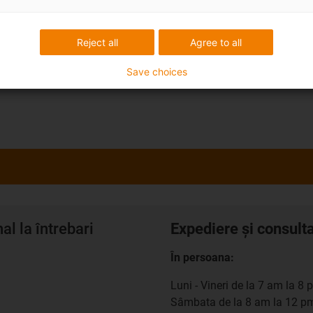
Reject all
Agree to all
Save choices
l la întrebari
Expediere și consult
În persoana:
Luni - Vineri de la 7 am la 8 
Sâmbata de la 8 am la 12 p