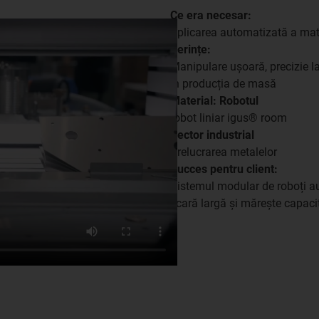
Ce era necesar:
Aplicarea automatizată a mate
Cerințe:
Manipulare ușoară, precizie la
în producția de masă
Material: Robotul
robot liniar igus® room
Sector industrial
Prelucrarea metalelor
Succes pentru client:
Sistemul modular de roboți 
scară largă și mărește capacit