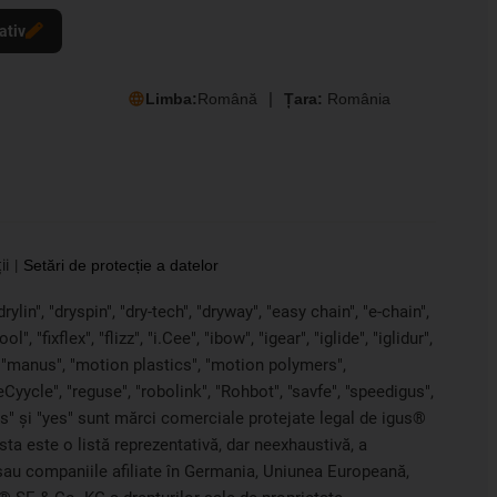
ativ
Limba:
Română
Țara:
România
ii
Setări de protecție a datelor
ylin", "dryspin", "dry-tech", "dryway", "easy chain", "e-chain",
 "fixflex", "flizz", "i.Cee", "ibow", "igear", "iglide", "iglidur",
, "manus", "motion plastics", "motion polymers",
Cyycle", "reguse", "robolink", "Rohbot", "savfe", "speedigus",
iros" și "yes" sunt mărci comerciale protejate legal de igus®
sta este o listă reprezentativă, dar neexhaustivă, a
G sau companiile afiliate în Germania, Uniunea Europeană,