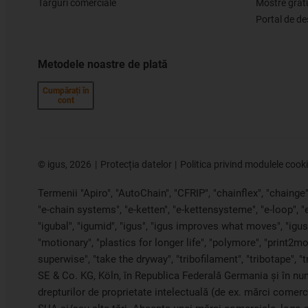
Târguri comerciale
Mostre grat
Portal de d
Metodele noastre de plată
Cumpărați în
cont
©
igus, 2026
Protecția datelor
Politica privind modulele cook
Termenii "Apiro", "AutoChain", "CFRIP", "chainflex", "chainge", 
"e-chain systems", "e-ketten", "e-kettensysteme", "e-loop", 
"igubal", "igumid", "igus", "igus improves what moves", "igus:
"motionary", "plastics for longer life", "polymore", "print2mo
superwise", "take the dryway", "tribofilament", "tribotape", "
SE & Co. KG, Köln, în Republica Federală Germania și în nume
drepturilor de proprietate intelectuală (de ex. mărci comer