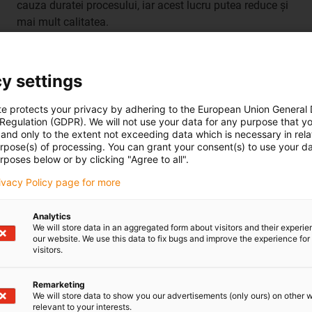
cauza duratei procesului, iar acest lucru putea reduce și
mai mult calitatea.
y settings
te protects your privacy by adhering to the European Union General
 Regulation (GDPR). We will not use your data for any purpose that y
and only to the extent not exceeding data which is necessary in relat
urpose(s) of processing. You can grant your consent(s) to use your da
rposes below or by clicking "Agree to all".
 costuri
rivacy Policy page for more
or pentru
Analytics
We will store data in an aggregated form about visitors and their experi
our website. We use this data to fix bugs and improve the experience for 
visitors.
individuală în
Remarketing
nță.
We will store data to show you our advertisements (only ours) on other 
relevant to your interests.