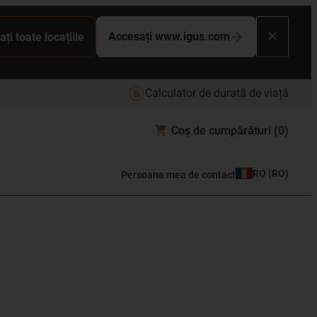
Accesați www.igus.com
ați toate locațiile
Calculator de durată de viață
Coș de cumpărături
(0)
RO
(
RO
)
Persoana mea de contact