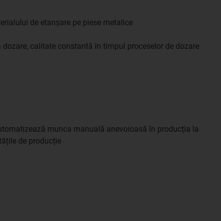
rialului de etanșare pe piese metalice
 dozare, calitate constantă în timpul proceselor de dozare
automatizează munca manuală anevoioasă în producția la
ățile de producție