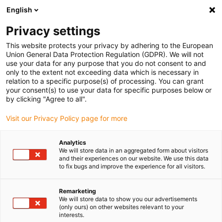
English
(0)
Privacy settings
igus-icon-arrow-right
igus-icon-arrow-right
igus-icon-arrow-right
igus-ico
Pagina de start
Cabluri pentru portcabluri
Cabluri sertizate
This website protects your privacy by adhering to the European
igus-icon-arrow-ri
Cablu de acționare in conformitate cu standardele producătorului
suitable for
Union General Data Protection Regulation (GDPR). We will not
igus-icon-arrow-right
Omron
readycable® cablu pentru motor adecvat pentru Omron R88A-
use your data for any purpose that you do not consent to and
CAWDxxxS, cablu de bază TPE 7.5xd, fără halogeni
only to the extent not exceeding data which is necessary in
relation to a specific purpose(s) of processing. You can grant
readycable® cablu pentru
your consent(s) to use your data for specific purposes below or
by clicking "Agree to all".
motor adecvat pentru Omron
Visit our Privacy Policy page for more
R88A-CAWDxxxS, cablu de
bază TPE 7.5xd, fără halogeni
Analytics
We will store data in an aggregated form about visitors
and their experiences on our website. We use this data
to fix bugs and improve the experience for all visitors.
Remarketing
We will store data to show you our advertisements
(only ours) on other websites relevant to your
interests.