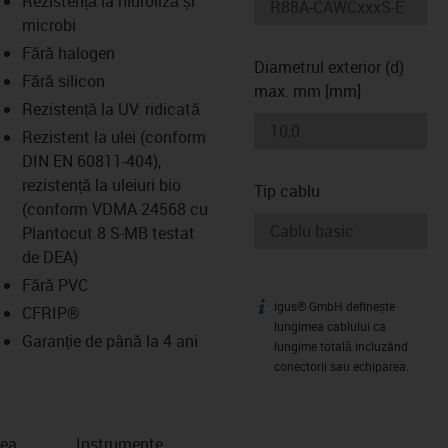
Rezistență la hidroliză și
-icon-lupe
-icon-lupe
microbi
Fără halogen
Diametrul exterior (d)
Fără silicon
max. mm [mm]
Rezistență la UV: ridicată
Rezistent la ulei (conform
DIN EN 60811-404),
rezistență la uleiuri bio
Tip cablu
(conform VDMA 24568 cu
Plantocut 8 S-MB testat
de DEA)
Fără PVC
igus® GmbH definește
igus-icon-info
CFRIP®
lungimea cablului ca
Garanție de până la 4 ani
lungime totală incluzând
conectorii sau echiparea.
rea
Instrumente