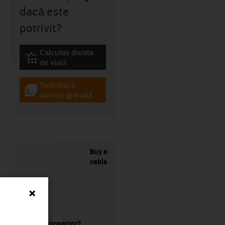
dacă este
potrivit?
Calculați durata
igus-icon-lebensdauerrechner
de viață
Solicitați o
igus-icon-gratismuster
mostră gratuită
Buy a
cable
without a connector?