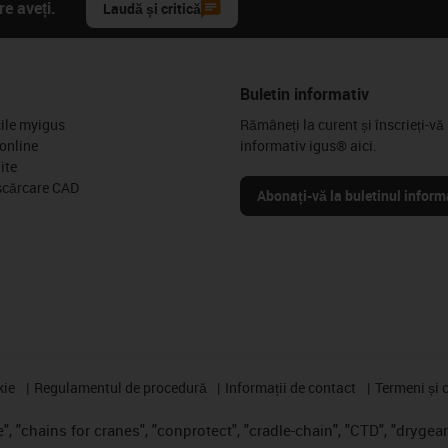
e aveți.
Laudă și critică
Buletin informativ
cile myigus
Rămâneți la curent și înscrieți-vă 
online
informativ igus® aici.
ite
scărcare CAD
Abonați-vă la buletinul inform
kie
Regulamentul de procedură
Informații de contact
Termeni și c
, "chains for cranes", "conprotect", "cradle-chain", "CTD", "drygear",