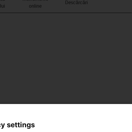
Descărcări
lui
online
y settings