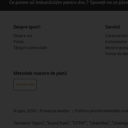
Ce putem să îmbunătățim pentru dvs.? Spuneți-ne ce părer
Despre igus®
Servicii
Despre noi
Caracteristi
Presă
Instrumente 
Târguri comerciale
Mostre gratu
Portal de de
Metodele noastre de plată
Cumpărați în cont
©
igus, 2026
Protecția datelor
Politica privind modulele coo
Termenii "Apiro", "AutoChain", "CFRIP", "chainflex", "chainge"