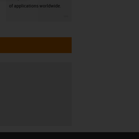
of applications worldwide.
igus-icon-3arrow