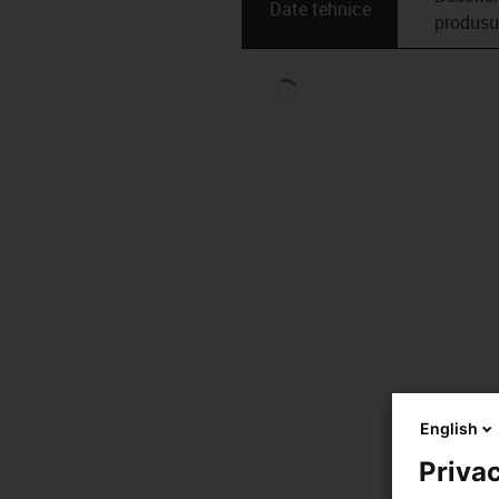
Date tehnice
produsu
English
Privac