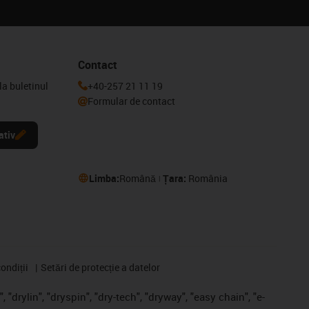
Contact
la buletinul
+40-257 21 11 19
Formular de contact
ativ
Limba:
Română
Țara:
România
ondiții
Setări de protecție a datelor
 "drylin", "dryspin", "dry-tech", "dryway", "easy chain", "e-