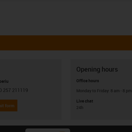
Opening hours
Office hours
oeriu
0 257 211119
Monday to Friday: 8 am - 8 pm
con-phone
Live chat
it form
24h