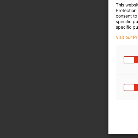
This websi
Protection
consent to 
specific p
specific pu
Visit our P