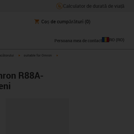
Calculator de durată de viață
Coș de cumpărături
(0)
RO
(
RO
)
Persoana mea de contact
igus-icon-arrow-right
igus-icon-arrow-right
ucătorului
suitable for Omron
Omron R88A-
eni
clipboard