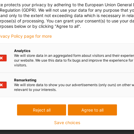
te protects your privacy by adhering to the European Union General
 Regulation (GDPR). We will not use your data for any purpose that y
and only to the extent not exceeding data which is necessary in relat
urpose(s) of processing. You can grant your consent(s) to use your da
rposes below or by clicking "Agree to all".
rivacy Policy page for more
Analytics
We will store data in an aggregated form about visitors and their experi
our website. We use this data to fix bugs and improve the experience for 
visitors.
Remarketing
We will store data to show you our advertisements (only ours) on other 
relevant to your interests.
Reject all
Agree to all
Save choices