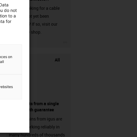
 Data
Are you looking for a cable
ou do not
ion to a
that has not yet been
ta for
harnessed? If so, visit our
chainflex® shop.
igus-icon-3arrow
ences on
All
all
websites
components from a single
source - with guarantee
Energy chains from igus are
already working reliably in
many hundreds of thousands