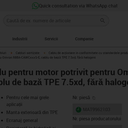
Quick consultation via WhatsApp chat
Industrii
Servicii
Companie
igus-icon-arrow-right
igus-icon-arrow-right
bluri
Cabluri sertizate
Cablu de acționare in conformitate cu standardele prod
ru Omron R88A-CAWCxxxS-E, cablu de bază TPE 7.5xd, fără halogeni
u pentru motor potrivit pentru 
u de bază TPE 7.5xd, fără halog
igus-icon-copy-
Pentru cele mai grele
Nr. piesă
aplicații
igus-icon-lieferzeit
MAT9962103
Manta exterioară din TPE
Nr. piesa producatorului
Ecranaj general