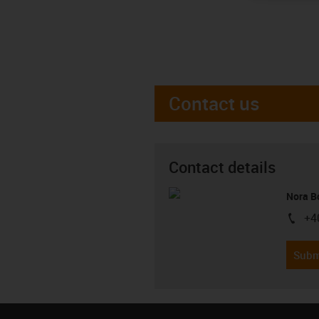
Contact us
Contact details
Nora B
+4
igus-i
Subm