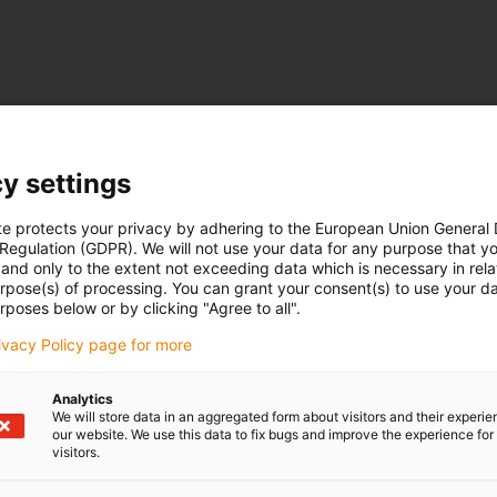
y settings
te protects your privacy by adhering to the European Union General
 Regulation (GDPR). We will not use your data for any purpose that y
and only to the extent not exceeding data which is necessary in relat
urpose(s) of processing. You can grant your consent(s) to use your da
rposes below or by clicking "Agree to all".
rivacy Policy page for more
Analytics
We will store data in an aggregated form about visitors and their experi
our website. We use this data to fix bugs and improve the experience for 
visitors.