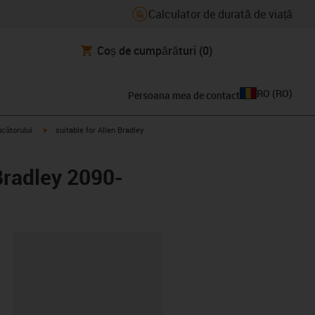
Calculator de durată de viață
Coș de cumpărături
(0)
RO
(
RO
)
Persoana mea de contact
igus-icon-arrow-right
ucătorului
suitable for Allen Bradley
Bradley 2090-
clipboard