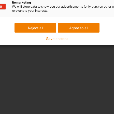
Remarketing
We will store data to show you our advertisements (only ours) on other 
relevant to your interests.
Reject all
Agree to all
Save choices