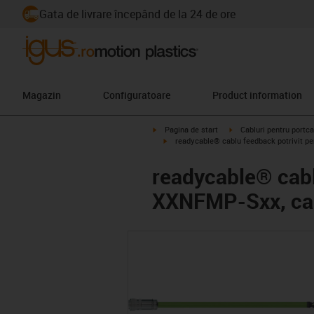
Gata de livrare începând de la 24 de ore
Magazin
Configuratoare
Product information
igus-icon-arrow-right
igus-icon-arrow-right
Pagina de start
Cabluri pentru portca
igus-icon-arrow-right
readycable® cablu feedback potrivit p
readycable® cabl
XXNFMP-Sxx, cab