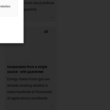
connectors from stock without
websites
min. order quantity
igus-icon-3arrow
All
components from a single
source - with guarantee
Energy chains from igus are
already working reliably in
many hundreds of thousands
of applications worldwide.
igus-icon-3arrow