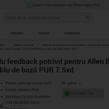
Quick consultation via WhatsApp chat
Industrii
Servicii
Companie
igus-icon-arrow-right
igus-icon-arrow-right
bluri
Cabluri sertizate
Cablu de acționare in conformitate cu standardele prod
entru Allen Bradley 2090-XXNFMP-Sxx, cablu de bază PUR 7.5xd
u feedback potrivit pentru Allen 
lu de bază PUR 7.5xd
igus-icon-copy-
Pentru aplicații heavy duty
Nr. piesă
Înveliș exterior PUR
igus-icon-lieferzeit
MAT9941704
Rezistent la ulei (conform
DIN EN 50363-10-2)