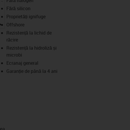
Fără halogen
Fără silicon
Proprietăți ignifuge
igus-icon-lupe
Offshore
Rezistență la lichid de
răcire
Rezistență la hidroliză și
microbi
Ecranaj general
Garanție de până la 4 ani
rea