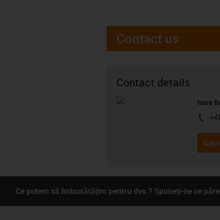
Contact us
Contact details
Nora B
+4
igus-i
Subm
Ce putem să îmbunătățim pentru dvs.? Spuneți-ne ce părer