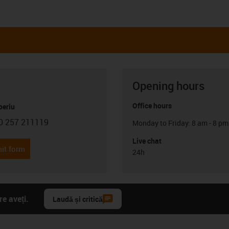
Opening hours
Office hours
oeriu
0 257 211119
Monday to Friday: 8 am - 8 pm
con-phone
Live chat
it form
24h
e aveți.
Laudă și critică