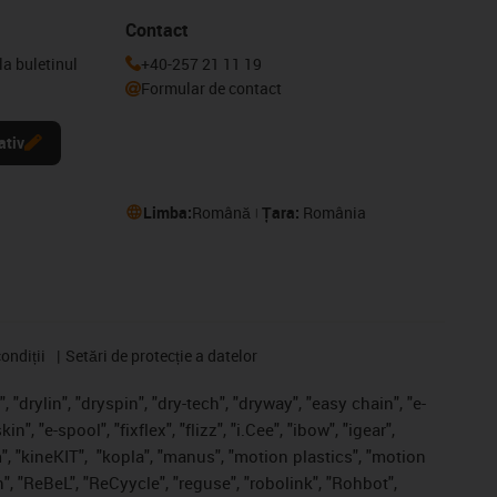
Contact
la buletinul
+40-257 21 11 19
Formular de contact
ativ
Limba:
Română
Țara:
România
ondiții
Setări de protecție a datelor
 "drylin", "dryspin", "dry-tech", "dryway", "easy chain", "e-
, "e-spool", "fixflex", "flizz", "i.Cee", "ibow", "igear",
", "kineKIT",
"kopla", "manus", "motion plastics", "motion
", "ReBeL", "ReCyycle", "reguse", "robolink", "Rohbot",