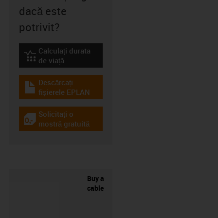
dacă este
potrivit?
Calculați durata
igus-icon-lebensdauerrechner
de viață
Descărcați
igus-icon-download-plan
fișierele EPLAN
Solicitați o
igus-icon-gratismuster
mostră gratuită
Buy a
cable