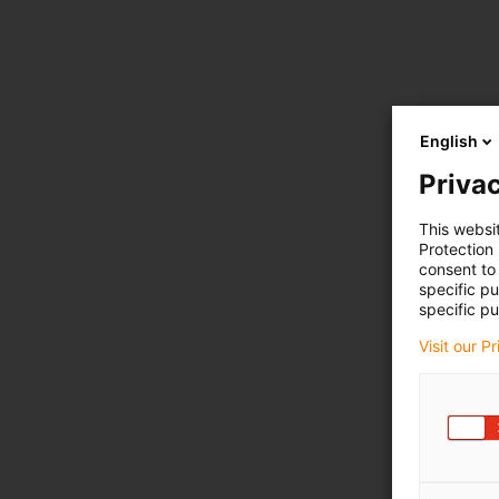
English
Privac
This websi
Protection
consent to 
specific p
specific pu
Visit our P