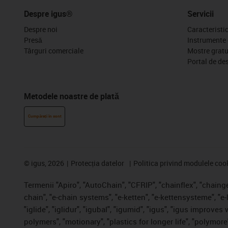
Despre igus®
Servicii
Despre noi
Caracteristi
Presă
Instrumente 
Târguri comerciale
Mostre gratu
Portal de de
Metodele noastre de plată
Cumpărați în cont
©
igus, 2026
Protecția datelor
Politica privind modulele coo
Termenii "Apiro", "AutoChain", "CFRIP", "chainflex", "chainge"
chain", "e-chain systems", "e-ketten", "e-kettensysteme", "e-
"iglide", "iglidur", "igubal", "igumid", "igus", "igus improve
polymers", "motionary", "plastics for longer life", "polymore