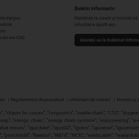
Buletin informativ
cile myigus
Rămâneți la curent și înscrieți-vă 
online
informativ igus® aici.
ite
scărcare CAD
Abonați-vă la buletinul inform
kie
Regulamentul de procedură
Informații de contact
Termeni și c
, "chains for cranes", "conprotect", "cradle-chain", "CTD", "drygear",
loop", "energy
chain", "energy chain systems", "enjoyneering", "e-skin"
s what moves", "igus:bike", "igusGO", "igutex", "iguverse", "iguversum
", "print2mold", "Rawbot", "RBTX", "RCYL", "readycable", "readychain