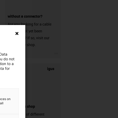
without a connector?
Are you looking for a cable
that has not yet been
harnessed? If so, visit our
chainflex® shop.
igus-icon-3arrow
 Data
ou do not
ion to a
igus
ta for
ences on
all
connectors shop
big variaty of different