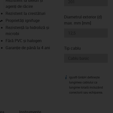
Rezistent la uleiuri și
agenți de răcire
Rezistent la crestături
Diametrul exterior (d)
igus-icon-lupe
Proprietăți ignifuge
max. mm [mm]
Rezistență la hidroliză și
microbi
Fără PVC și halogen
Garanție de până la 4 ani
Tip cablu
igus® GmbH definește
igus-icon-info
lungimea cablului ca
lungime totală incluzând
conectorii sau echiparea.
rea
Instrumente