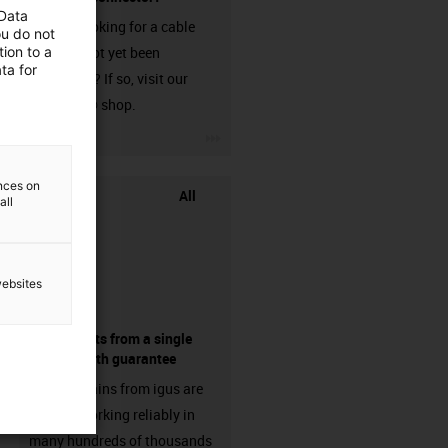
 Data
Are you looking for a cable
ou do not
ion to a
that has not yet been
ta for
harnessed? If so, visit our
chainflex® shop.
igus-icon-3arrow
ences on
All
all
websites
components from a single
source - with guarantee
Energy chains from igus are
already working reliably in
many hundreds of thousands