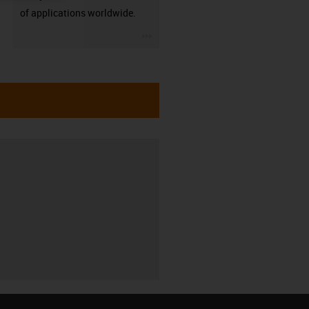
of applications worldwide.
igus-icon-3arrow