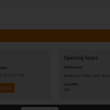
Opening hours
Office hours
oeriu
0 257 211119
Monday to Friday: 8 am - 8 pm
con-phone
Live chat
it form
24h