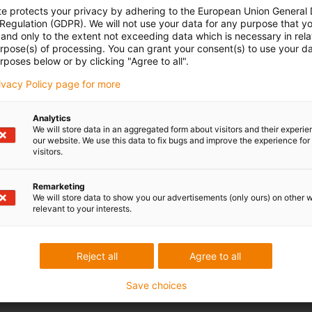
te protects your privacy by adhering to the European Union General
 Regulation (GDPR). We will not use your data for any purpose that y
and only to the extent not exceeding data which is necessary in relat
urpose(s) of processing. You can grant your consent(s) to use your da
rposes below or by clicking "Agree to all".
rivacy Policy page for more
Analytics
We will store data in an aggregated form about visitors and their experi
our website. We use this data to fix bugs and improve the experience for 
visitors.
Remarketing
We will store data to show you our advertisements (only ours) on other 
relevant to your interests.
Reject all
Agree to all
Save choices