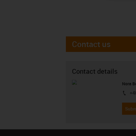
Contact us
Contact details
Nora B
+4
igus-i
Subm