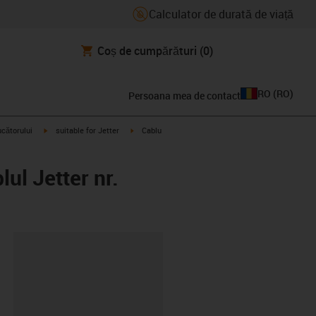
Calculator de durată de viață
Coș de cumpărături
(0)
RO
(
RO
)
Persoana mea de contact
igus-icon-arrow-right
igus-icon-arrow-right
ucătorului
suitable for Jetter
Cablu
ul Jetter nr.
clipboard