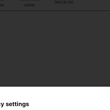
Descărcări
lui
online
y settings