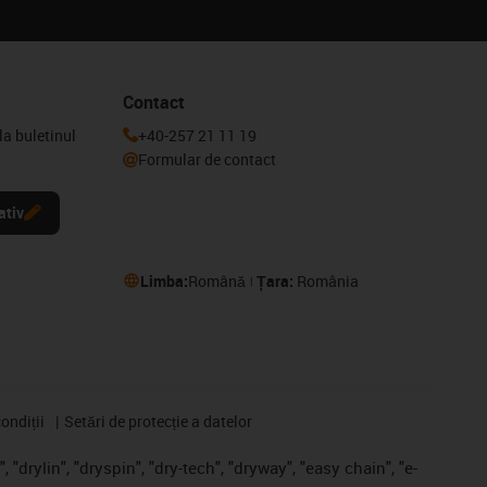
Contact
la buletinul
+40-257 21 11 19
Formular de contact
ativ
Limba:
Română
Țara:
România
ondiții
Setări de protecție a datelor
 "drylin", "dryspin", "dry-tech", "dryway", "easy chain", "e-