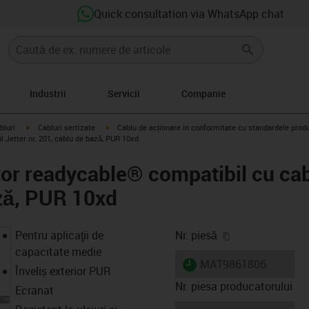
Quick consultation via WhatsApp chat
Industrii
Servicii
Companie
igus-icon-arrow-right
igus-icon-arrow-right
bluri
Cabluri sertizate
Cablu de acționare in conformitate cu standardele prod
 Jetter nr. 201, cablu de bază, PUR 10xd
or readycable® compatibil cu cabl
ză, PUR 10xd
igus-icon-copy-
Pentru aplicaţii de
Nr. piesă
capacitate medie
igus-icon-lieferzeit
MAT9861806
Înveliș exterior PUR
Nr. piesa producatorului
Ecranat