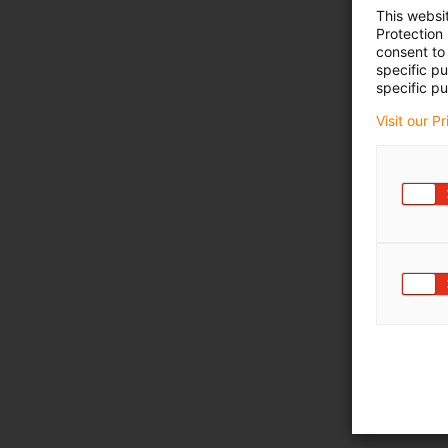
This websi
Protection
consent to 
specific p
specific pu
Visit our P