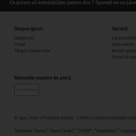
Ce putem să îmbunătățim pentru dvs.? Spuneți-ne ce părer
Despre igus®
Servicii
Despre noi
Caracteristi
Presă
Instrumente 
Târguri comerciale
Mostre gratu
Portal de de
Metodele noastre de plată
Cumpărați în cont
©
igus, 2026
Protecția datelor
Politica privind modulele coo
Termenii "Apiro", "AutoChain", "CFRIP", "chainflex", "chainge"