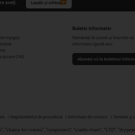
e aveți.
Laudă și critică
Buletin informativ
cile myigus
Rămâneți la curent și înscrieți-vă 
online
informativ igus® aici.
ite
scărcare CAD
Abonați-vă la buletinul inform
kie
Regulamentul de procedură
Informații de contact
Termeni și c
, "chains for cranes", "conprotect", "cradle-chain", "CTD", "drygear",