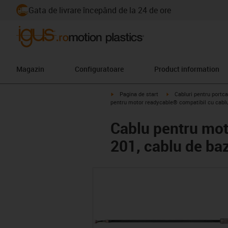
Gata de livrare începând de la 24 de ore
Magazin
Configuratoare
Product information
igus-icon-arrow-right
igus-icon-arrow-right
Pagina de start
Cabluri pentru portca
pentru motor readycable® compatibil cu cablul
Cablu pentru mot
201, cablu de ba