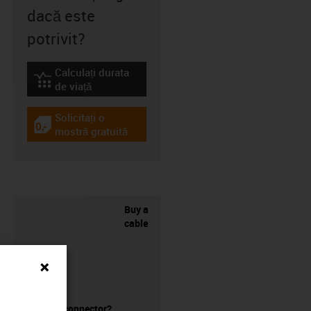
dacă este
potrivit?
Calculați durata
igus-icon-lebensdauerrechner
de viață
Solicitați o
igus-icon-gratismuster
mostră gratuită
Buy a
cable
without a connector?