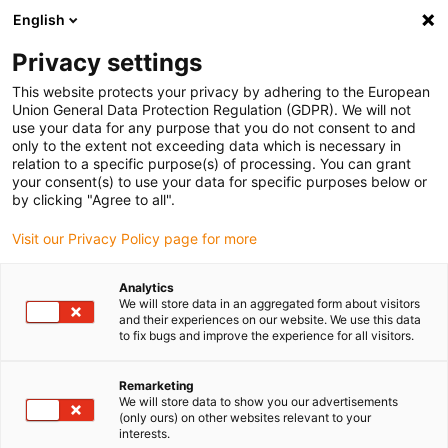
English
(0)
Privacy settings
igus-icon-arrow-right
igus-icon-arrow-right
igus-icon-arrow-right
igus-ico
Pagina de start
Cabluri pentru portcabluri
Cabluri sertizate
This website protects your privacy by adhering to the European
igus-icon-arrow-ri
Cablu de acționare in conformitate cu standardele producătorului
suitable for
Union General Data Protection Regulation (GDPR). We will not
igus-icon-arrow-right
Allen Bradley
readycable® cablu pentru motor potrivit pentru Allen Bradley
use your data for any purpose that you do not consent to and
2090-CPWM4DF-08AFxx, cablu de bază PUR 10xd
only to the extent not exceeding data which is necessary in
relation to a specific purpose(s) of processing. You can grant
readycable® cablu pentru
your consent(s) to use your data for specific purposes below or
by clicking "Agree to all".
motor potrivit pentru Allen
Visit our Privacy Policy page for more
Bradley 2090-CPWM4DF-
08AFxx, cablu de bază PUR
Analytics
We will store data in an aggregated form about visitors
10xd
and their experiences on our website. We use this data
to fix bugs and improve the experience for all visitors.
Remarketing
We will store data to show you our advertisements
(only ours) on other websites relevant to your
interests.