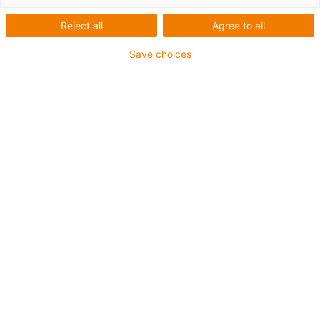
Reject all
Agree to all
Save choices
igus-icon-lup
Pentru aplicaţii de capacitate medie
Înveliș exterior PUR
Ecranat
Rezistent la uleiuri și agenți de răcire
Rezistent la crestături
Proprietăți ignifuge
Rezistență la hidroliză și microbi
Fără PVC și halogen
Garanție de până la 4 ani
igus-icon-copy-clipboard
Nr. piesă