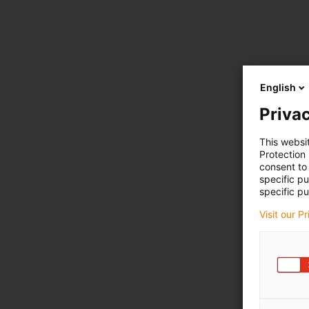
English
Privac
This websi
Protection
consent to 
specific p
specific pu
Visit our P