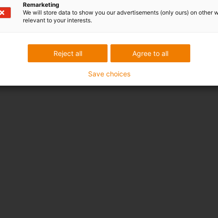
Remarketing
We will store data to show you our advertisements (only ours) on other 
relevant to your interests.
Reject all
Agree to all
Save choices