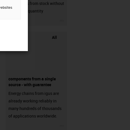
connectors from stock without
websites
min. order quantity
igus-icon-3arrow
All
components from a single
source - with guarantee
Energy chains from igus are
already working reliably in
many hundreds of thousands
of applications worldwide.
igus-icon-3arrow