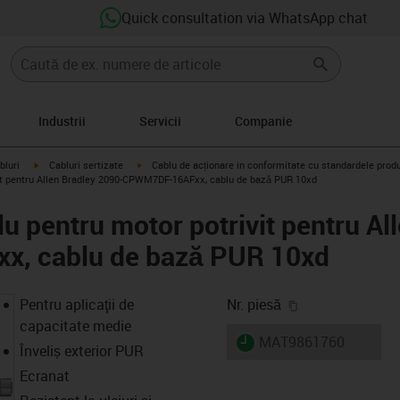
Quick consultation via WhatsApp chat
Industrii
Servicii
Companie
igus-icon-arrow-right
igus-icon-arrow-right
bluri
Cabluri sertizate
Cablu de acționare in conformitate cu standardele prod
it pentru Allen Bradley 2090-CPWM7DF-16AFxx, cablu de bază PUR 10xd
u pentru motor potrivit pentru Al
, cablu de bază PUR 10xd
igus-icon-copy-
Pentru aplicaţii de
Nr. piesă
capacitate medie
igus-icon-lieferzeit
MAT9861760
Înveliș exterior PUR
Ecranat