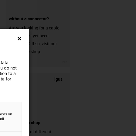
without a connector?
Are you looking for a cable
that has not yet been
harnessed? If so, visit our
chainflex® shop.
igus-icon-3arrow
 Data
ou do not
ion to a
igus
ta for
ences on
all
connectors shop
big variaty of different