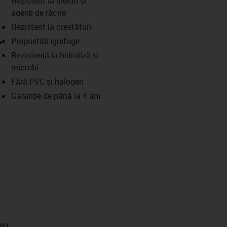
Rezistent la uleiuri și
agenți de răcire
Rezistent la crestături
igus-icon-lupe
Proprietăți ignifuge
Rezistență la hidroliză și
microbi
Fără PVC și halogen
Garanție de până la 4 ani
rea