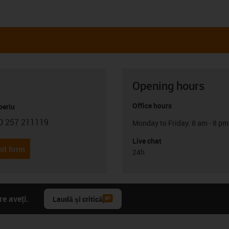
Opening hours
Office hours
oeriu
0 257 211119
Monday to Friday: 8 am - 8 pm
con-phone
Live chat
it form
24h
e aveți.
Laudă și critică