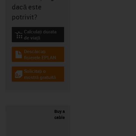
dacă este
potrivit?
Calculați durata
igus-icon-lebensdauerrechner
de viață
Descărcați
igus-icon-download-plan
fișierele EPLAN
Solicitați o
igus-icon-gratismuster
mostră gratuită
Buy a
cable