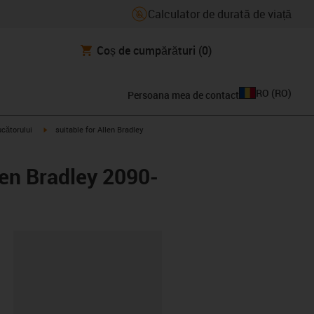
Calculator de durată de viață
Coș de cumpărături
(0)
RO
(
RO
)
Persoana mea de contact
igus-icon-arrow-right
ucătorului
suitable for Allen Bradley
len Bradley 2090-
clipboard