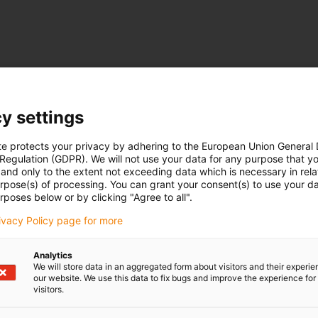
y settings
te protects your privacy by adhering to the European Union General
 Regulation (GDPR). We will not use your data for any purpose that y
and only to the extent not exceeding data which is necessary in relat
urpose(s) of processing. You can grant your consent(s) to use your da
rposes below or by clicking "Agree to all".
rivacy Policy page for more
Analytics
We will store data in an aggregated form about visitors and their experi
our website. We use this data to fix bugs and improve the experience for 
visitors.