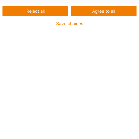
Reject all
Agree to all
Save choices
igus-icon-lup
Pentru aplicaţii de capacitate medie
Înveliș exterior PUR
Ecranat
Rezistent la uleiuri și agenți de răcire
Rezistent la crestături
Proprietăți ignifuge
Rezistență la hidroliză și microbi
Fără PVC și halogen
Garanție de până la 4 ani
igus-icon-copy-clipboard
Nr. piesă