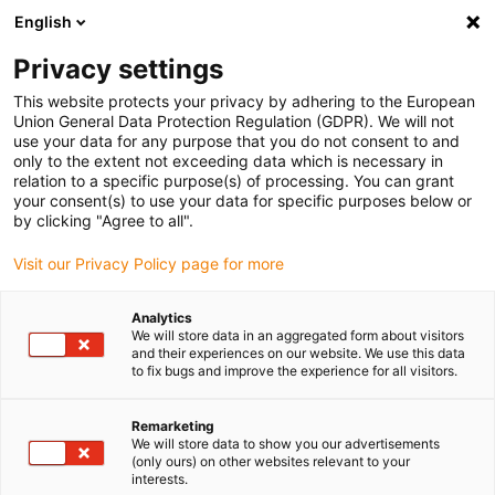
English
(0)
Privacy settings
igus-icon-arrow-right
igus-icon-arrow-right
igus-icon-arrow-right
igus-ico
Pagina de start
Cabluri pentru portcabluri
Cabluri sertizate
This website protects your privacy by adhering to the European
igus-icon-arrow-ri
Cablu de acționare in conformitate cu standardele producătorului
suitable for
Union General Data Protection Regulation (GDPR). We will not
igus-icon-arrow-right
Allen Bradley
readycable® cablu pentru motor potrivit pentru Allen Bradley
use your data for any purpose that you do not consent to and
2090-CPWM7DF-10AFxx, cablu de bază PUR 10xd
only to the extent not exceeding data which is necessary in
relation to a specific purpose(s) of processing. You can grant
readycable® cablu pentru
your consent(s) to use your data for specific purposes below or
by clicking "Agree to all".
motor potrivit pentru Allen
Visit our Privacy Policy page for more
Bradley 2090-CPWM7DF-
10AFxx, cablu de bază PUR
Analytics
We will store data in an aggregated form about visitors
10xd
and their experiences on our website. We use this data
to fix bugs and improve the experience for all visitors.
Remarketing
We will store data to show you our advertisements
(only ours) on other websites relevant to your
interests.