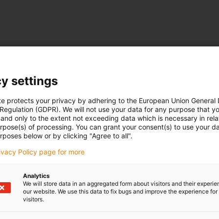
y settings
te protects your privacy by adhering to the European Union General
 Regulation (GDPR). We will not use your data for any purpose that y
and only to the extent not exceeding data which is necessary in relat
urpose(s) of processing. You can grant your consent(s) to use your da
rposes below or by clicking "Agree to all".
rivacy Policy page for more
Analytics
We will store data in an aggregated form about visitors and their experi
our website. We use this data to fix bugs and improve the experience for 
visitors.