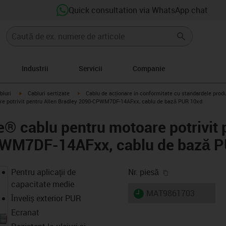
Quick consultation via WhatsApp chat
Industrii
Servicii
Companie
igus-icon-arrow-right
igus-icon-arrow-right
bluri
Cabluri sertizate
Cablu de acționare in conformitate cu standardele prod
re potrivit pentru Allen Bradley 2090-CPWM7DF-14AFxx, cablu de bază PUR 10xd
e® cablu pentru motoare potrivit 
PWM7DF-14AFxx, cablu de bază 
igus-icon-copy-
Pentru aplicaţii de
Nr. piesă
capacitate medie
igus-icon-lieferzeit
MAT9861703
Înveliș exterior PUR
Ecranat