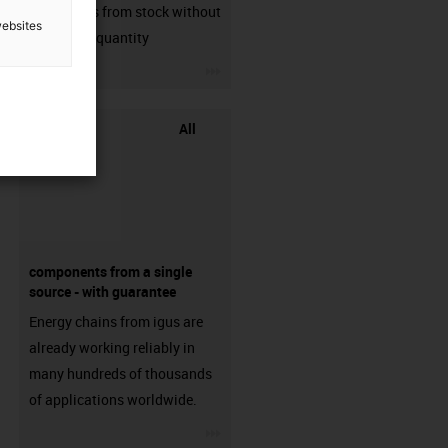
connectors from stock without
websites
min. order quantity
igus-icon-3arrow
All
components from a single
source - with guarantee
Energy chains from igus are
already working reliably in
many hundreds of thousands
of applications worldwide.
igus-icon-3arrow