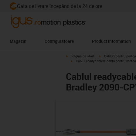
Gata de livrare începând de la 24 de ore
Magazin
Configuratoare
Product information
igus-icon-arrow-right
igus-icon-arrow-right
Pagina de start
Cabluri pentru portca
igus-icon-arrow-right
Cablul readycable® cablu pentru motoa
Cablul readycabl
Bradley 2090-C