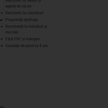
Rezistent la uleiuri și
agenți de răcire
Rezistent la crestături
igus-icon-lupe
Proprietăți ignifuge
Rezistență la hidroliză și
microbi
Fără PVC și halogen
Garanție de până la 4 ani
rea