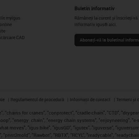
Buletin informativ
cile myigus
Rămâneți la curent și înscrieți-vă 
online
informativ igus® aici.
ite
scărcare CAD
Abonați-vă la buletinul inform
kie
Regulamentul de procedură
Informații de contact
Termeni și c
, "chains for cranes", "conprotect", "cradle-chain", "CTD", "drygear",
loop", "energy
chain", "energy chain systems", "enjoyneering", "e-skin"
s what moves", "igus:bike", "igusGO", "igutex", "iguverse", "iguversum
", "print2mold", "Rawbot", "RBTX", "RCYL", "readycable", "readychain