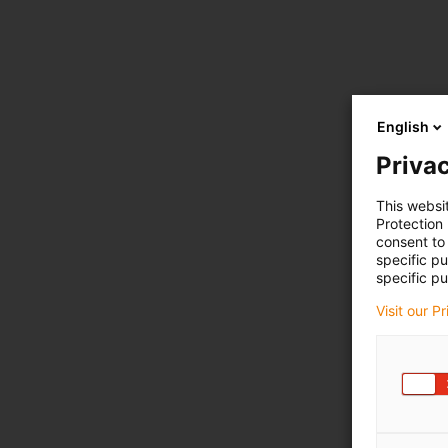
English
Privac
This websi
Protection
consent to 
specific p
specific pu
Visit our P