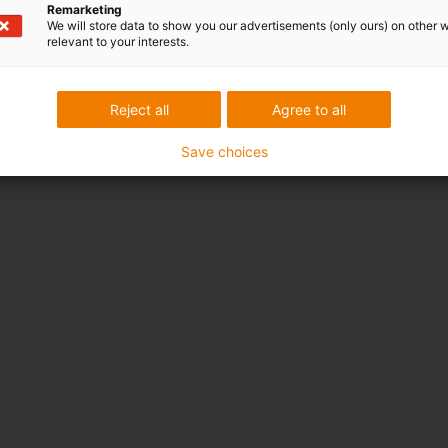
Remarketing
We will store data to show you our advertisements (only ours) on other 
relevant to your interests.
Reject all
Agree to all
Save choices