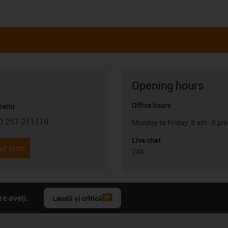
Opening hours
Office hours
oeriu
0 257 211119
Monday to Friday: 8 am - 8 pm
con-phone
Live chat
it form
24h
e aveți.
Laudă și critică