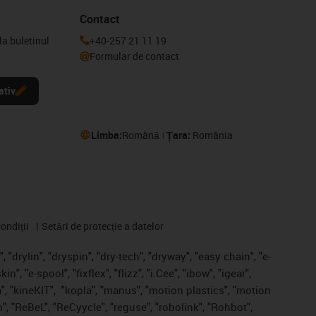
Contact
la buletinul
+40-257 21 11 19
Formular de contact
ativ
Limba:
Română
Țara:
România
ondiții
Setări de protecție a datelor
 "drylin", "dryspin", "dry-tech", "dryway", "easy chain", "e-
, "e-spool", "fixflex", "flizz", "i.Cee", "ibow", "igear",
", "kineKIT",
"kopla", "manus", "motion plastics", "motion
", "ReBeL", "ReCyycle", "reguse", "robolink", "Rohbot",