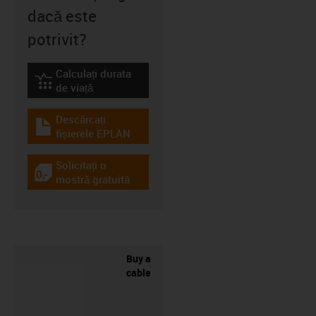
dacă este
potrivit?
Calculați durata
igus-icon-lebensdauerrechner
de viață
Descărcați
igus-icon-download-plan
fișierele EPLAN
Solicitați o
igus-icon-gratismuster
mostră gratuită
Buy a
cable