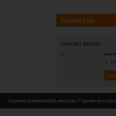
Contact us
Contact details
Nora B
+4
igus-i
Subm
Ce putem să îmbunătățim pentru dvs.? Spuneți-ne ce părer