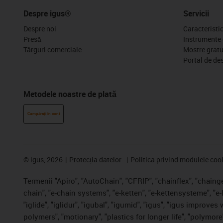
Despre igus®
Servicii
Despre noi
Caracteristi
Presă
Instrumente 
Târguri comerciale
Mostre gratu
Portal de de
Metodele noastre de plată
Cumpărați în cont
©
igus, 2026
Protecția datelor
Politica privind modulele coo
Termenii "Apiro", "AutoChain", "CFRIP", "chainflex", "chainge"
chain", "e-chain systems", "e-ketten", "e-kettensysteme", "e-
"iglide", "iglidur", "igubal", "igumid", "igus", "igus improve
polymers", "motionary", "plastics for longer life", "polymore