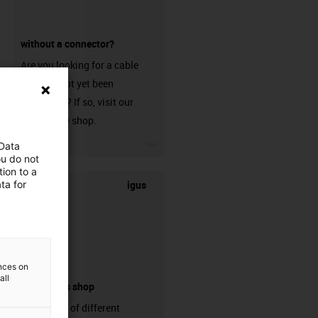
without a connector?
Are you looking for a cable
that has not yet been
harnessed? If so, visit our
chainflex® shop.
igus-icon-3arrow
 Data
ou do not
ion to a
igus
ta for
ences on
all
connectors shop
big variaty of different