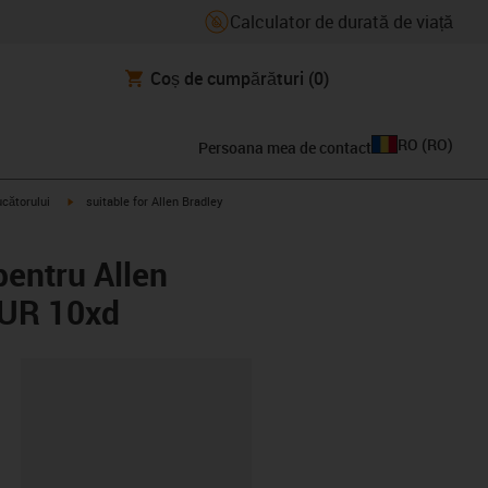
Calculator de durată de viață
Coș de cumpărături
(0)
RO
(
RO
)
Persoana mea de contact
igus-icon-arrow-right
ucătorului
suitable for Allen Bradley
pentru Allen
PUR 10xd
clipboard